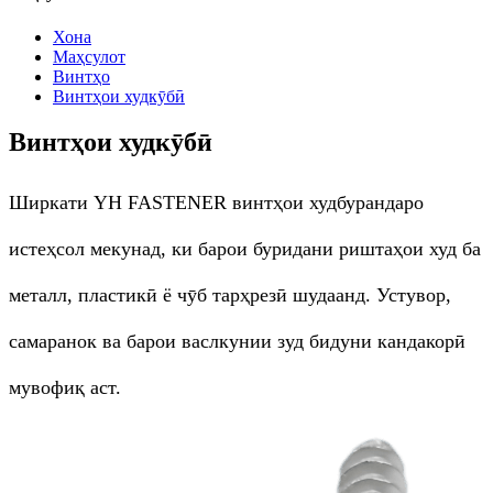
Хона
Маҳсулот
Винтҳо
Винтҳои худкӯбӣ
Винтҳои худкӯбӣ
Ширкати YH FASTENER винтҳои худбурандаро
истеҳсол мекунад, ки барои буридани риштаҳои худ ба
металл, пластикӣ ё чӯб тарҳрезӣ шудаанд. Устувор,
самаранок ва барои васлкунии зуд бидуни кандакорӣ
мувофиқ аст.