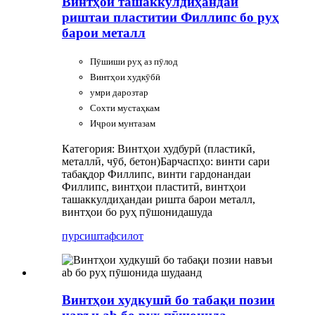
Винтҳои ташаккулдиҳандаи
риштаи пластитии Филлипс бо руҳ
барои металл
Пӯшиши руҳ аз пӯлод
Винтҳои худкӯбӣ
умри дарозтар
Сохти мустаҳкам
Иҷрои мунтазам
Категория: Винтҳои худбурӣ (пластикӣ,
металлӣ, чӯб, бетон)
Барчаспҳо: винти сари
табақдор Филлипс, винти гардонандаи
Филлипс, винтҳои пластитӣ, винтҳои
ташаккулдиҳандаи ришта барои металл,
винтҳои бо руҳ пӯшонидашуда
пурсиш
тафсилот
Винтҳои худкушӣ бо табақи позии