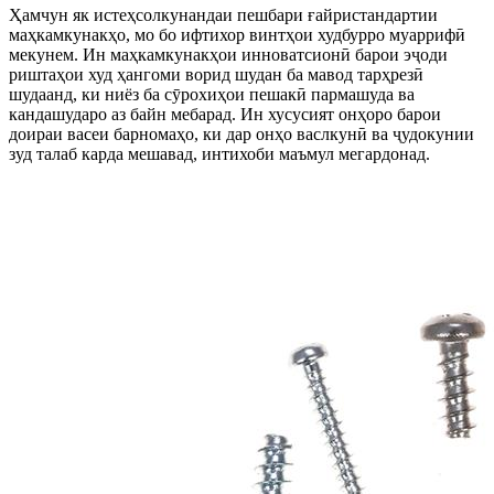
Ҳамчун як истеҳсолкунандаи пешбари ғайристандартии
маҳкамкунакҳо, мо бо ифтихор винтҳои худбурро муаррифӣ
мекунем. Ин маҳкамкунакҳои инноватсионӣ барои эҷоди
риштаҳои худ ҳангоми ворид шудан ба мавод тарҳрезӣ
шудаанд, ки ниёз ба сӯрохиҳои пешакӣ пармашуда ва
кандашударо аз байн мебарад. Ин хусусият онҳоро барои
доираи васеи барномаҳо, ки дар онҳо васлкунӣ ва ҷудокунии
зуд талаб карда мешавад, интихоби маъмул мегардонад.