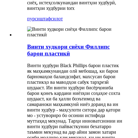
сиёҳ, истеҳсолкунандаи винтҳои худбурӣ,
винтҳои худбурии torx
пурсиш
тафсилот
Винти худкори сиёҳи Филлипс
барои пластикӣ
Винти худбури Black Phillips барои пластик
як маҳкамкунандаи олӣ мебошад, ки барои
барномаҳои баландсифат, махсусан барои
пластикҳо ва маводҳои сабук тарҳрезӣ
шудааст. Ин винти худбури бисёрҷониба
барои қонеъ кардани ниёзҳои соҳаҳое сохта
шудааст, ки ба ҳалли боэътимод ва
самараноки маҳкамкунӣ ниёз доранд ва ин
винти худбур - маҳсулоти ситора дар қатори
мо - устувориро бо осонии истифода
муттаҳид мекунад. Тарҳи инноватсионии ин
винти худбури пайвасткунии бехатарро
таъмин мекунад ва дар айни замон хатари
осеби моддиро кам мекунад, ки ин винти