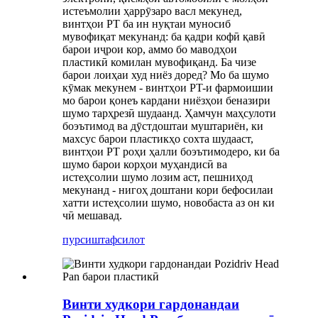
истеъмолии ҳаррӯзаро васл мекунед,
винтҳои PT ба ин нуқтаи муносиб
мувофиқат мекунанд: ба қадри кофӣ қавӣ
барои иҷрои кор, аммо бо маводҳои
пластикӣ комилан мувофиқанд. Ба чизе
барои лоиҳаи худ ниёз доред? Мо ба шумо
кӯмак мекунем - винтҳои PT-и фармоишии
мо барои қонеъ кардани ниёзҳои беназири
шумо тарҳрезӣ шудаанд. Ҳамчун маҳсулоти
боэътимод ва дӯстдоштаи муштариён, ки
махсус барои пластикҳо сохта шудааст,
винтҳои PT роҳи ҳалли боэътимодеро, ки ба
шумо барои корҳои муҳандисӣ ва
истеҳсолии шумо лозим аст, пешниҳод
мекунанд - нигоҳ доштани кори бефосилаи
хатти истеҳсолии шумо, новобаста аз он ки
чӣ мешавад.
пурсиш
тафсилот
Винти худкори гардонандаи