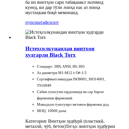
ба ин винтҳои сари табақшакл эътимод
кунед, ки дар тӯли лоиҳа пас аз лоиҳа
мустаҳкам боқӣ мемонанд.
пурсиш
тафсилот
Истеҳсолкунандаи винтҳои
худгарди Black Torx
Стандарт: DIN, ANSI, JIS, ISO
Аз диаметри M1-M12 ё O#-1/2
Сертификатсияшудаи ISO9001, ISO14001,
TS16949
Сабки гуногуни гардонанда ва сар барои
фармоиши фармоишӣ
Маводҳои гуногунро метавон фармоиш дод
MOQ: 10000 дона
Категория: Винтҳои худбурӣ (пластикӣ,
металлӣ, чӯб, бетон)
Тегҳо: винтҳои худбурии