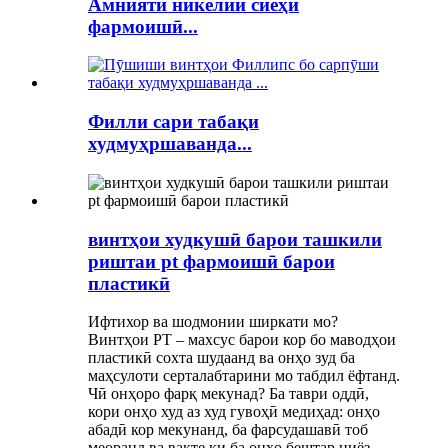
Амнияти никелии сиёҳи
фармоишӣ...
Филли сари табақи
худмуҳршаванда...
винтҳои худкушӣ барои ташкили
риштаи pt фармоишӣ барои
пластикӣ
Ифтихор ва шодмонии ширкати мо?
Винтҳои PT – махсус барои кор бо маводҳои
пластикӣ сохта шудаанд ва онҳо зуд ба
маҳсулоти серталабтарини мо табдил ёфтанд.
Чӣ онҳоро фарқ мекунад? Ба таври оддӣ,
кори онҳо худ аз худ гувоҳӣ медиҳад: онҳо
абадӣ кор мекунанд, ба фарсудашавӣ тоб
меоранд ва вақте ки ба онҳо бештар ниёз