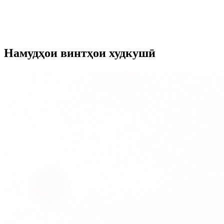
Намудҳои винтҳои худкушӣ