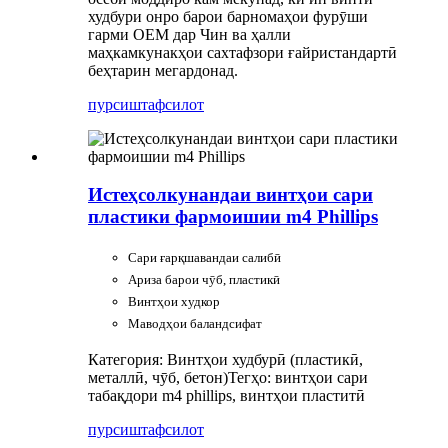
худбури онро барои барномаҳои фурӯши
гарми OEM дар Чин ва ҳалли
маҳкамкунакҳои сахтафзори ғайристандартӣ
беҳтарин мегардонад.
пурсиш
тафсилот
Истеҳсолкунандаи винтҳои сари
пластики фармоишии m4 Phillips
Сари ғарқшавандаи салибӣ
Ариза барои чӯб, пластикӣ
Винтҳои худкор
Маводҳои баландсифат
Категория: Винтҳои худбурӣ (пластикӣ,
металлӣ, чӯб, бетон)
Тегҳо: винтҳои сари
табақдори m4 phillips, винтҳои пластитӣ
пурсиш
тафсилот