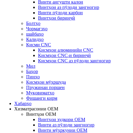
Винти ангушти калон
Винтҳои аз пӯлоди зангногир
Винти пӯлоди карбон
Винтҳои биринҷӣ
Болтҳо
Чормағзҳо
шайбаҳо
Калидҳо
Қисми CNC
Қисмҳои алюминийи CNC
Қисмҳои CNC-и биринҷӣ
Қисмҳои CNC аз пӯлоди зангногир
Мил
Баҳор
Пинҳо
Қисмҳои мӯҳршуда
Пружинаи поршен
Муқовиматҳо
Фишанги кирм
Хабарҳо
Хизматрасонии OEM
Винтҳои OEM
Винтҳои худкори OEM
Винти аз пӯлоди зангногир
Винти мӯҳркунии OEM