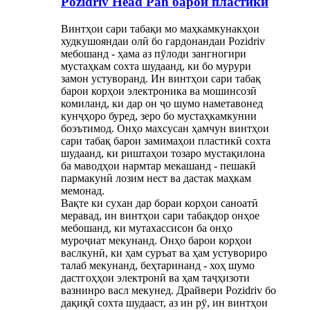
Pozidriv Head Pan барои пластикӣ
Винтҳои сари табақи мо маҳкамкунакҳои
худкушояндаи олӣ бо гардонандаи Pozidriv
мебошанд - ҳама аз пӯлоди зангногири
мустаҳкам сохта шудаанд, ки бо мурури
замон устуворанд. Ин винтҳои сари табақ
барои корҳои электроника ва мошинсозӣ
комиланд, ки дар он ҷо шумо наметавонед
кунҷҳоро буред, зеро бо мустаҳкамкунии
боэътимод. Онҳо махсусан ҳамчун винтҳои
сари табақ барои замимаҳои пластикӣ сохта
шудаанд, ки риштаҳои тозаро мустақилона
ба маводҳои нармтар мекашанд - пешакӣ
пармакунӣ лозим нест ва дастак маҳкам
мемонад.
Вақте ки сухан дар бораи корҳои саноатӣ
меравад, ин винтҳои сари табақдор онҳое
мебошанд, ки мутахассисон ба онҳо
муроҷиат мекунанд. Онҳо барои корҳои
васлкунӣ, ки ҳам суръат ва ҳам устувориро
талаб мекунанд, беҳтаринанд - хоҳ шумо
дастгоҳҳои электронӣ ва ҳам таҷҳизоти
вазнинро васл мекунед. Драйвери Pozidriv бо
дақиқӣ сохта шудааст, аз ин рӯ, ин винтҳои