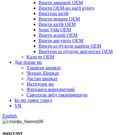
Винти амниятӣ OEM
Винти OEM-ро насб кунед
Винтҳои китф
Винти мошин OEM
Винти китф OEM
Sems Vida OEM
Винти асирӣ OEM
Винти ангушти OEM
Винти аз пӯлоди карбон OEM
Винтҳои аз пӯлоди зангногир OEM
Калиди OEM
Дар бораи мо
Таърихи ширкат
Чеҳраи Ширкат
Дастаи ширкат
Иқтидори мо
Фарҳанги корпоративӣ
Саволҳои зиёд такрормешуда
Бо мо тамос гиред
VR
English
маҳсулот