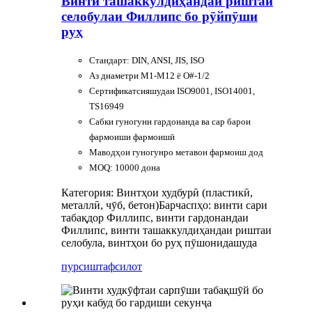
Винти ташаккулдиҳандаи риштаи
селобулаи Филлипс бо рӯйпӯши
руҳ
Стандарт: DIN, ANSI, JIS, ISO
Аз диаметри M1-M12 ё O#-1/2
Сертификатсияшудаи ISO9001, ISO14001,
TS16949
Сабки гуногуни гардонанда ва сар барои
фармоиши фармоишӣ
Маводҳои гуногунро метавон фармоиш дод
MOQ: 10000 дона
Категория: Винтҳои худбурӣ (пластикӣ,
металлӣ, чӯб, бетон)
Барчаспҳо: винти сари
табақдор Филлипс, винти гардонандаи
Филлипс, винти ташаккулдиҳандаи риштаи
селобула, винтҳои бо руҳ пӯшонидашуда
пурсиш
тафсилот