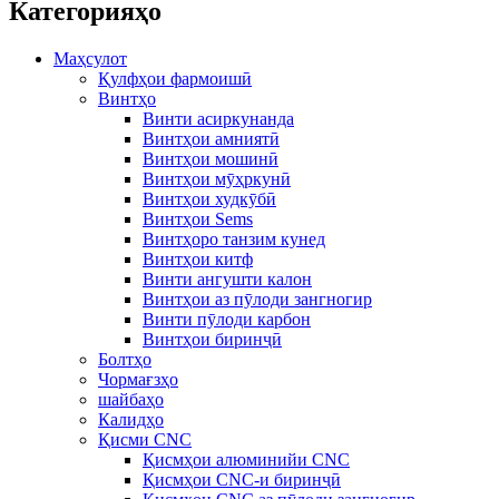
Категорияҳо
Маҳсулот
Қулфҳои фармоишӣ
Винтҳо
Винти асиркунанда
Винтҳои амниятӣ
Винтҳои мошинӣ
Винтҳои мӯҳркунӣ
Винтҳои худкӯбӣ
Винтҳои Sems
Винтҳоро танзим кунед
Винтҳои китф
Винти ангушти калон
Винтҳои аз пӯлоди зангногир
Винти пӯлоди карбон
Винтҳои биринҷӣ
Болтҳо
Чормағзҳо
шайбаҳо
Калидҳо
Қисми CNC
Қисмҳои алюминийи CNC
Қисмҳои CNC-и биринҷӣ