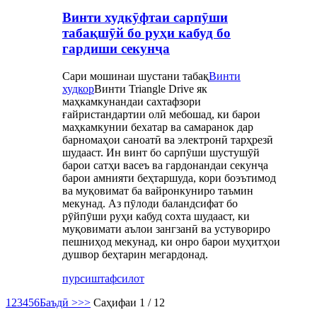
Винти худкӯфтаи сарпӯши
табақшӯй бо руҳи кабуд бо
гардиши секунҷа
Сари мошинаи шустани табақ
Винти
худкор
Винти Triangle Drive як
маҳкамкунандаи сахтафзори
ғайристандартии олӣ мебошад, ки барои
маҳкамкунии бехатар ва самаранок дар
барномаҳои саноатӣ ва электронӣ тарҳрезӣ
шудааст. Ин винт бо сарпӯши шустушӯй
барои сатҳи васеъ ва гардонандаи секунҷа
барои амнияти беҳтаршуда, кори боэътимод
ва муқовимат ба вайронкуниро таъмин
мекунад. Аз пӯлоди баландсифат бо
рӯйпӯши руҳи кабуд сохта шудааст, ки
муқовимати аълои зангзанӣ ва устувориро
пешниҳод мекунад, ки онро барои муҳитҳои
душвор беҳтарин мегардонад.
пурсиш
тафсилот
1
2
3
4
5
6
Баъдӣ >
>>
Саҳифаи 1 / 12