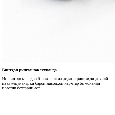
Винтҳои ришташаклкунанда
Ин винтҳо маводро барои ташкил додани риштаҳои дохилӣ
иваз мекунанд, ки барои маводҳои нармтар ба монанди
пластик беҳтарин аст.