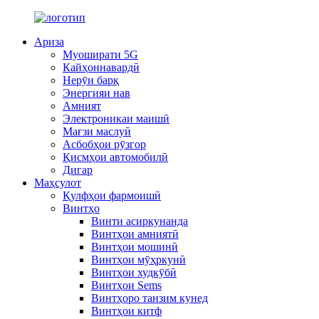
Ариза
Муоширати 5G
Кайҳоннавардӣ
Нерӯи барқ
Энергияи нав
Амният
Электроникаи маишӣ
Мағзи маслуӣ
Асбобҳои рӯзгор
Қисмҳои автомобилӣ
Дигар
Маҳсулот
Қулфҳои фармоишӣ
Винтҳо
Винти асиркунанда
Винтҳои амниятӣ
Винтҳои мошинӣ
Винтҳои мӯҳркунӣ
Винтҳои худкӯбӣ
Винтҳои Sems
Винтҳоро танзим кунед
Винтҳои китф