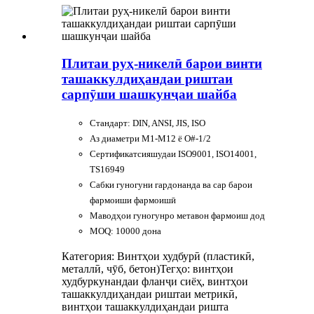
Плитаи руҳ-никелӣ барои винти
ташаккулдиҳандаи риштаи
сарпӯши шашкунҷаи шайба
Стандарт: DIN, ANSI, JIS, ISO
Аз диаметри M1-M12 ё O#-1/2
Сертификатсияшудаи ISO9001, ISO14001,
TS16949
Сабки гуногуни гардонанда ва сар барои
фармоиши фармоишӣ
Маводҳои гуногунро метавон фармоиш дод
MOQ: 10000 дона
Категория: Винтҳои худбурӣ (пластикӣ,
металлӣ, чӯб, бетон)
Тегҳо: винтҳои
худбуркунандаи фланҷи сиёҳ, винтҳои
ташаккулдиҳандаи риштаи метрикӣ,
винтҳои ташаккулдиҳандаи ришта