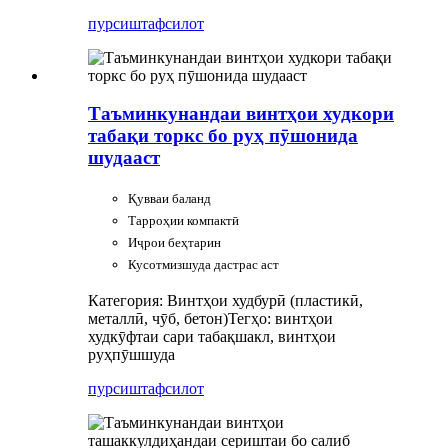
пурсиш
тафсилот
Таъминкунандаи винтҳои худкори
табақи торкс бо руҳ пӯшонида
шудааст
Қувваи баланд
Тарроҳии компактӣ
Иҷрои беҳтарин
Кусотмизшуда дастрас аст
Категория: Винтҳои худбурӣ (пластикӣ,
металлӣ, чӯб, бетон)
Тегҳо: винтҳои
худкӯфтаи сари табақшакл, винтҳои
руҳпӯшшуда
пурсиш
тафсилот