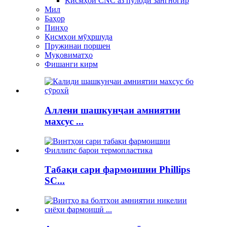
Қисмҳои CNC аз пӯлоди зангногир
Мил
Баҳор
Пинҳо
Қисмҳои мӯҳршуда
Пружинаи поршен
Муқовиматҳо
Фишанги кирм
Аллени шашкунҷаи амниятии
махсус ...
Табақи сари фармоишии Phillips
SC...