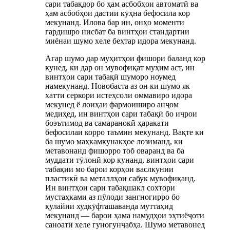
сари табақдор бо ҳам асбобҳои автоматӣ ва
ҳам асбобҳои дастии кӯҳна бефосила кор
мекунанд. Илова бар ин, онҳо моменти
гардишро нисбат ба винтҳои стандартии
миёнаи шумо хеле беҳтар идора мекунанд.
Агар шумо дар муҳитҳои фишори баланд кор
кунед, ки дар он мувофиқат муҳим аст, ин
винтҳои сари табақӣ шуморо ноумед
намекунанд. Новобаста аз он ки шумо як
хатти серкори истеҳсоли оммавиро идора
мекунед ё лоиҳаи фармоиширо анҷом
медиҳед, ин винтҳои сари табақӣ бо иҷрои
боэътимод ва самаранокӣ ҳаракати
бефосилаи корро таъмин мекунанд. Вақте ки
ба шумо маҳкамкунакҳое лозиманд, ки
метавонанд фишорро тоб оваранд ва ба
муддати тӯлонӣ кор кунанд, винтҳои сари
табақии мо барои корҳои васлкунии
пластикӣ ва металлҳои сабук мувофиқанд.
Ин винтҳои сари табақшакл сохтори
мустаҳками аз пӯлоди зангногирро бо
қулайии худкӯфташаванда муттаҳид
мекунанд — барои ҳама намудҳои эҳтиёҷоти
саноатӣ хеле гуногунҷабҳа. Шумо метавонед