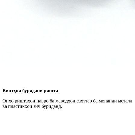
Винтҳои буридани ришта
Онҳо риштаҳои навро ба маводҳои сахттар ба монанди металл
ва пластикҳои зич буриданд.