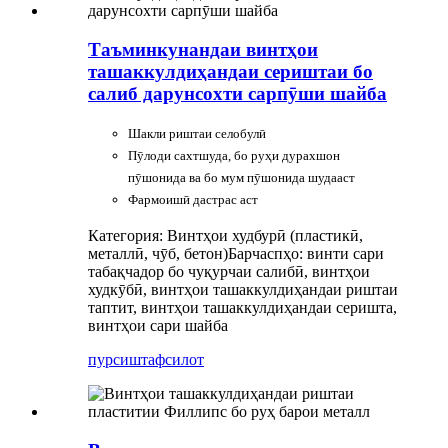
Таъминкунандаи винтҳои
ташаккулдиҳандаи сериштаи бо
салиб дарунсохти сарпӯши шайба
Шакли риштаи селобулӣ
Пӯлоди сахтшуда, бо руҳи дурахшон
пӯшонида ва бо мум пӯшонида шудааст
Фармоишӣ дастрас аст
Категория: Винтҳои худбурӣ (пластикӣ,
металлӣ, чӯб, бетон)
Барчаспҳо: винти сари
табақчадор бо чуқурчаи салибӣ, винтҳои
худкӯбӣ, винтҳои ташаккулдиҳандаи риштаи
таптит, винтҳои ташаккулдиҳандаи серишта,
винтҳои сари шайба
пурсиш
тафсилот