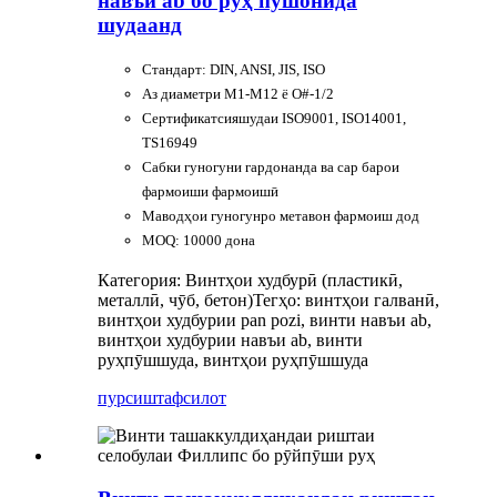
навъи ab бо руҳ пӯшонида
шудаанд
Стандарт: DIN, ANSI, JIS, ISO
Аз диаметри M1-M12 ё O#-1/2
Сертификатсияшудаи ISO9001, ISO14001,
TS16949
Сабки гуногуни гардонанда ва сар барои
фармоиши фармоишӣ
Маводҳои гуногунро метавон фармоиш дод
MOQ: 10000 дона
Категория: Винтҳои худбурӣ (пластикӣ,
металлӣ, чӯб, бетон)
Тегҳо: винтҳои галванӣ,
винтҳои худбурии pan pozi, винти навъи ab,
винтҳои худбурии навъи ab, винти
руҳпӯшшуда, винтҳои руҳпӯшшуда
пурсиш
тафсилот