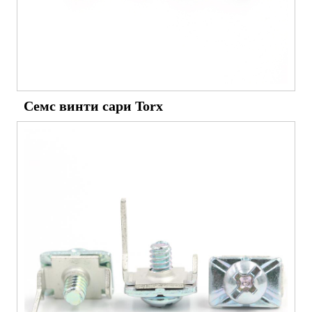
Семс винти сари Torx