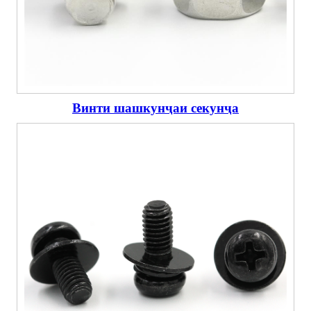
Винти шашкунҷаи секунҷа