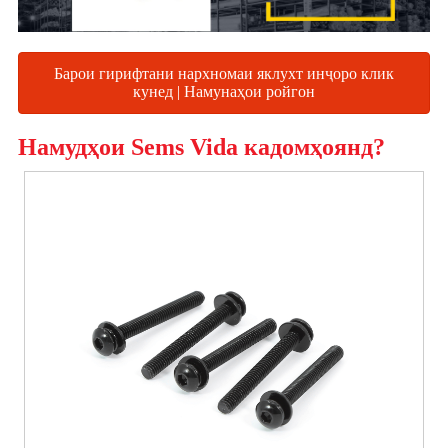
Барои гирифтани нархномаи яклухт инҷоро клик
кунед | Намунаҳои ройгон
Намудҳои Sems Vida кадомҳоянд?