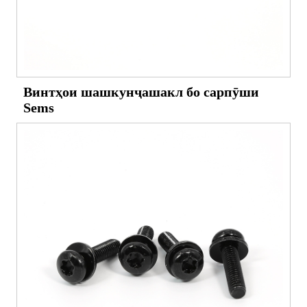
Винтҳои шашкунҷашакл бо сарпӯши
Sems