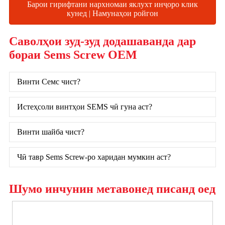
Барои гирифтани нархномаи яклухт инҷоро клик
кунед | Намунаҳои ройгон
Саволҳои зуд-зуд додашаванда дар
бораи Sems Screw OEM
Винти Семс чист?
Истеҳсоли винтҳои SEMS чӣ гуна аст?
Винти шайба чист?
Чӣ тавр Sems Screw-ро харидан мумкин аст?
Шумо инчунин метавонед писанд оед