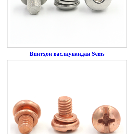
Винтҳои васлкунандаи Sems