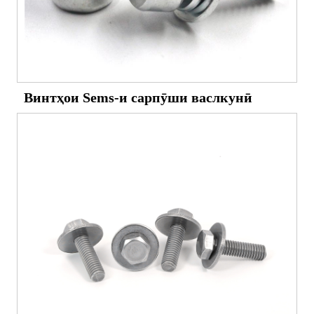
Винтҳои Sems-и сарпӯши васлкунӣ