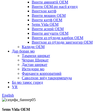
Винти амниятӣ OEM
Винти OEM-ро насб кунед
Винтҳои китф
Винти мошин OEM
Винти китф OEM
Sems Vida OEM
Винти асирӣ OEM
Винти ангушти OEM
Винти аз пӯлоди карбон OEM
Винтҳои аз пӯлоди зангногир OEM
Калиди OEM
Дар бораи мо
Таърихи ширкат
Чеҳраи Ширкат
Дастаи ширкат
Иқтидори мо
Фарҳанги корпоративӣ
Саволҳои зиёд такрормешуда
Бо мо тамос гиред
VR
English
Sems Vida OEM