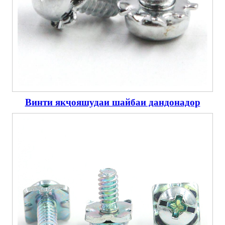
Винти якҷояшудаи шайбаи дандонадор