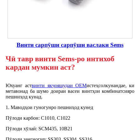
Винти сарпӯши сарпӯши васлаки Sems
Чӣ тавр винти Sems-ро интихоб
кардан мумкин аст?
Юхуанг аст
винти якҷояшудаи OEM
истеҳсолкунандае, ки
метавонад ба шумо доираи васеи винтҳои комбинатсияро
пешниҳод кунад.
1. Маводҳои гуногунро пешниҳод кунед
Пӯлоди карбон: C1010, C1022
Пӯлоди хӯлаӣ: SCM435, 10B21
Пӯлоди зангногир: SS303, SS304, SS316