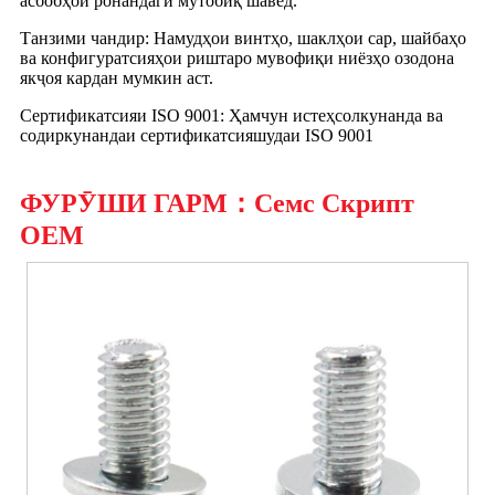
асбобҳои ронандагӣ мутобиқ шавед.
Танзими чандир: Намудҳои винтҳо, шаклҳои сар, шайбаҳо
ва конфигуратсияҳои риштаро мувофиқи ниёзҳо озодона
якҷоя кардан мумкин аст.
Сертификатсияи ISO 9001: Ҳамчун истеҳсолкунанда ва
содиркунандаи сертификатсияшудаи ISO 9001
ФУРӮШИ ГАРМ：Семс Скрипт
OEM