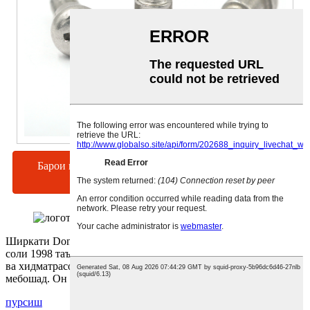
Барои гирифтани нархномаи яклухт инҷоро клик
кунед | Намунаҳои ройгон
Ширкати Dongguan Yuhuang Electronic Technology Co., Ltd.
соли 1998 таъсис ёфта, истеҳсолот, тадқиқот ва рушд, фурӯш
ва хидматрасонӣ дар яке аз корхонаҳои саноатӣ ва тиҷоратӣ
мебошад. Он асосан ба тадқиқот...
пурсиш