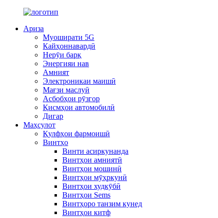
Ариза
Муоширати 5G
Кайҳоннавардӣ
Нерӯи барқ
Энергияи нав
Амният
Электроникаи маишӣ
Мағзи маслуӣ
Асбобҳои рӯзгор
Қисмҳои автомобилӣ
Дигар
Маҳсулот
Қулфҳои фармоишӣ
Винтҳо
Винти асиркунанда
Винтҳои амниятӣ
Винтҳои мошинӣ
Винтҳои мӯҳркунӣ
Винтҳои худкӯбӣ
Винтҳои Sems
Винтҳоро танзим кунед
Винтҳои китф