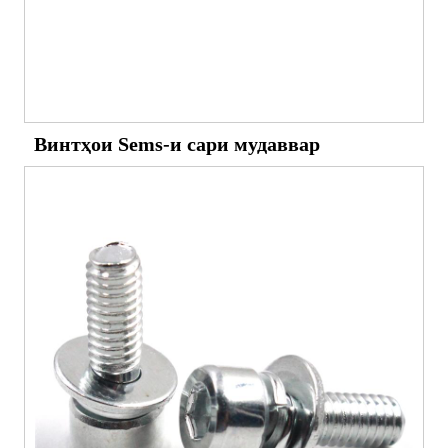
Винтҳои Sems-и сари мудаввар