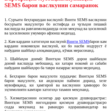
SEMS барои васлкунии самаранок
1. Суръати беҳтаршудаи васлкунӣ: Винти SEMS васлкунии
босуръати маҳсулотро бо истифода аз ҷузъҳои пешакӣ
васлшуда ва равғанмолидашуда осон мекунад ва ҳосилнокӣ
ва ҳосилнокии умумиро афзоиш медиҳад.
2. Кам кардани хатогиҳои васлкунӣ:
Винти SEMS
барои кам
кардани нокомиҳои васлкунӣ, ки бо насби нодуруст ё
набудани шайбаҳо алоқаманданд, кӯмак мерасонанд.
3. Шайбаҳои доимӣ: Винтҳои SEMS дорои шайбаҳои
доимӣ васлшуда мебошанд, ки хатари нокомӣ аз сабаби
набудани шайбаҳоро ба таври назаррас коҳиш медиҳанд.
4. Беҳтарин барои маҳсулоти хурдҳаҷм: Винтҳои SEMS
барои маҳсулоте, ки андозаҳои паймон доранд, хеле
мувофиқанд, ки ҳамгироӣ ва васлкунии ҳамворро бо
эҳтимолияти камтари хатогиҳо таъмин мекунанд.
5. Хизматрасонии осонтар дар қисмҳои душвордастрас:
Винтҳои SEMS нигоҳдории қисмҳои душвордастрасро
содда мекунанд ва равандро идорашавандатар ва