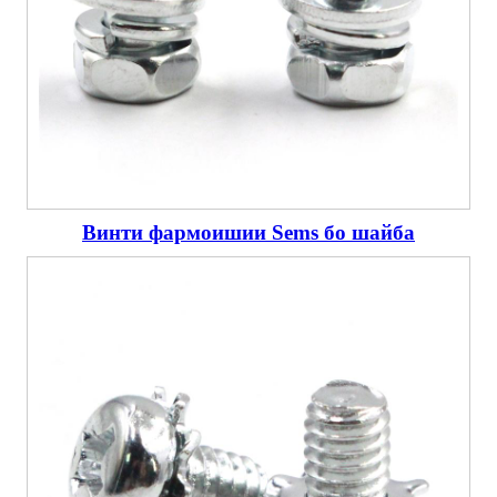
Винти фармоишии Sems бо шайба