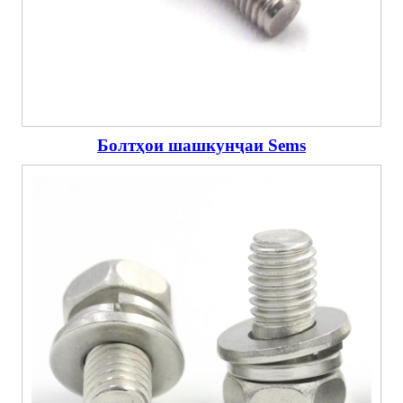
Болтҳои шашкунҷаи Sems