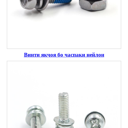
Винти якҷоя бо часпаки нейлон