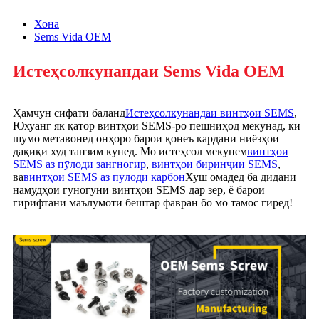
Хона
Sems Vida OEM
Истеҳсолкунандаи Sems Vida OEM
Ҳамчун сифати баланд
Истеҳсолкунандаи винтҳои SEMS
,
Юхуанг як қатор винтҳои SEMS-ро пешниҳод мекунад, ки
шумо метавонед онҳоро барои қонеъ кардани ниёзҳои
дақиқи худ танзим кунед. Мо истеҳсол мекунем
винтҳои
SEMS аз пӯлоди зангногир
,
винтҳои биринҷии SEMS
,
ва
винтҳои SEMS аз пӯлоди карбон
Хуш омадед ба дидани
намудҳои гуногуни винтҳои SEMS дар зер, ё барои
гирифтани маълумоти бештар фавран бо мо тамос гиред!