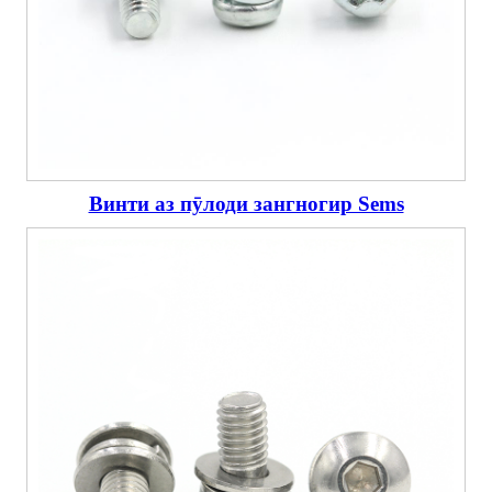
Винти аз пӯлоди зангногир Sems