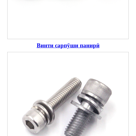
Винти сарпӯши панирӣ