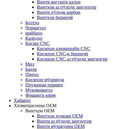
Винти ангушти калон
Винтҳои аз пӯлоди зангногир
Винти пӯлоди карбон
Винтҳои биринҷӣ
Болтҳо
Чормағзҳо
шайбаҳо
Калидҳо
Қисми CNC
Қисмҳои алюминийи CNC
Қисмҳои CNC-и биринҷӣ
Қисмҳои CNC аз пӯлоди зангногир
Мил
Баҳор
Пинҳо
Қисмҳои мӯҳршуда
Пружинаи поршен
Муқовиматҳо
Фишанги кирм
Хабарҳо
Хизматрасонии OEM
Винтҳои OEM
Винтҳои худкори OEM
Винти аз пӯлоди зангногир
Винти мӯҳркунии OEM