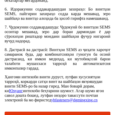
бехатартар мегардонанд.
6. Идоракунии соддакардашудаи захираҳо: Бо винтҳои
SEMS, пайгирии захираҳо содда карда мешавад, зеро
шайбаҳо ва винтҳо алоҳида ба ҳисоб гирифта намешаванд.
7. Ҷудокунии соддакардашуда: Ҷудокунӣ бо винтҳои SEMS
осонтар мешавад, зеро дар бораи дармондан ё дар
сӯрохиҳои риштадор мондани шайбаҳои фуҷур нигаронӣ
вуҷуд надорад.
8. Дастрасӣ ва дастрасӣ: Винтҳои SEMS аз ҷиҳати хароҷот
самаранок буда, дар комбинатсияҳои гуногун ба осонӣ
дастрасанд, ки имкон медиҳад, ки мутобиқсозӣ барои
талаботи мушаххаси тарроҳӣ ва автоматизатсия
имконпазир гардад.
Ҳангоми интихоби винти дуруст, лутфан хусусиятҳои
тарроҳӣ, коркарди сатҳи винт ва шайбаҳои якҷояшудаи
винти SEMS-ро ба назар гиред. Ман боварӣ дорам,
ки
Юхуанг
интихоби беҳтарини шумост. Агар шумо ягон
савол дошта бошед, лутфан онҳоро тавассути почтаи
электронӣ ба мо фиристед
yhfasteners@dgmingxing.cn