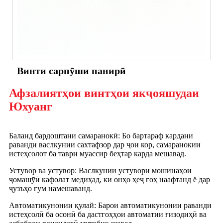
Винти сарпӯши панирӣ
Афзалиятҳои винтҳои якҷояшудаи
Юхуанг
Баланд бардоштани самаранокӣ: Бо бартараф кардани
раванди васлкунии сахтафзор дар ҷои кор, самаранокии
истеҳсолот ба таври муассир беҳтар карда мешавад.
Устувор ва устувор: Васлкунии устувори мошинаҳои
ҷомашӯӣ кафолат медиҳад, ки онҳо ҳеҷ гоҳ наафтанд ё дар
ҷузъҳо гум намешаванд.
Автоматикунонии қулай: Барои автоматикунонии раванди
истеҳсолӣ ба осонӣ ба дастгоҳҳои автоматии ғизодиҳӣ ва