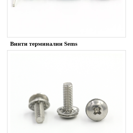
Винти терминалии Sems