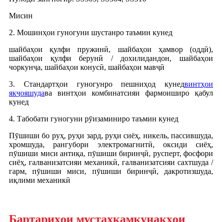
Мисин
2. Мошинҳои гуногуни шустанро таъмин кунед
шайбаҳои қулфи пружинӣ, шайбаҳои ҳамвор (оддӣ),
шайбаҳои қулфи берунӣ / дохилидандон, шайбаҳои
чоркунҷа, шайбаҳои конусӣ, шайбаҳои мавҷӣ
3. Стандартҳои гуногунро пешниҳод кунед
винтҳои
якҷояшуда
ва винтҳои комбинатсияи фармоиширо қабул
кунед
4. Табобати гуногуни рӯизаминиро таъмин кунед
Пӯшиши бо руҳ, руҳи зард, руҳи сиёҳ, никель, пассившуда,
хромшуда, рангубори электромагнитӣ, оксиди сиёҳ,
пӯшиши миси антиқа, пӯшиши биринҷӣ, русперт, фосфори
сиёҳ, галванизатсияи механикӣ, галванизатсияи сахтшуда /
гарм, пӯшиши миси, пӯшиши биринҷӣ, дакротизшуда,
иқлими механикӣ
Бартариҳои мустаҳкамкунакҳои