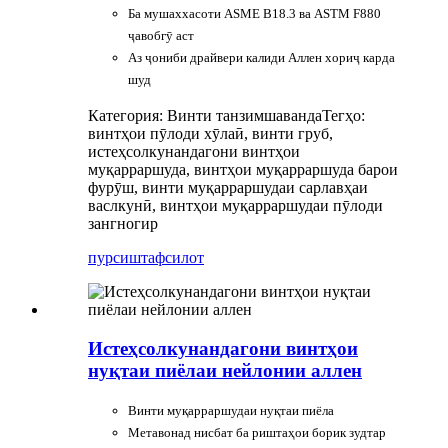
Ба мушаххасоти ASME B18.3 ва ASTM F880
ҷавобгӯ аст
Аз ҷониби драйвери калиди Аллен хориҷ карда
шуд
Категория: Винти танзимшаванда
Тегҳо:
винтҳои пӯлоди хӯлаӣ, винти груб,
истеҳсолкунандагони винтҳои
муқарраршуда, винтҳои муқарраршуда барои
фурӯш, винти муқарраршудаи сарлавҳаи
васлкунӣ, винтҳои муқарраршудаи пӯлоди
зангногир
пурсиш
тафсилот
Истеҳсолкунандагони винтҳои
нуқтаи пиёлаи нейлонии аллен
Винти муқарраршудаи нуқтаи пиёла
Метавонад нисбат ба риштаҳои борик зудтар