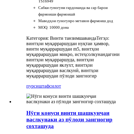
TS16949
Сабки гуногуни гардонанда ва сар барои
фармоиши фармоишӣ
Маводҳои гуногунро метавон фармоиш дод
MOQ: 10000 дона
Категория: Винти танзимшаванда
Тегҳо:
винтҳои муқарраршудаи нуқтаи ҳамвор,
винти муқарраршудаи m5, винтҳои
муқарраршудаи микро, истеҳсолкунандагони
винтҳои муқарраршуда, винтҳои
муқарраршудаи яклухт, винтҳои
муқарраршудаи васлкунӣ, винтҳои
муқарраршудаи пӯлоди зангногир
пурсиш
тафсилот
Нӯги конуси винти шашкунҷаи
васлкунаки аз пӯлоди зангногир
сохташуда