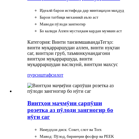
Идеалӣ барои истифода дар минтақаҳои маҳдуд
Барои татбиқи механикӣ аъло аст
Маводи пӯлоди зангногир
Бо калиди Аллен мустаҳкам кардан мумкин аст
Категория: Винти танзимшаванда
Тегҳо:
винти муқарраршудаи аллен, винти нуқтаи
саг, винтҳои груб, таъминкунандагони
винтҳои муқарраршуда, винти
муқарраршудаи васлкунӣ, винтҳои махсус
пурсиш
тафсилот
Винтҳои маҷмӯии сарпӯши
розетка аз пӯлоди зангногир бо
нӯги саг
Намудҳои диск: Сокет, слот ва Torx
Мавод: Пӯлод, биринҷии фосфор ва PEEK