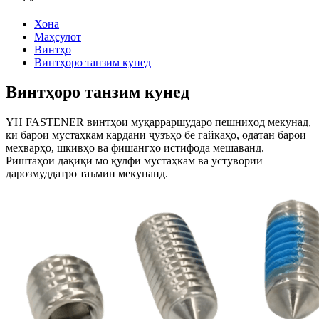
Хона
Маҳсулот
Винтҳо
Винтҳоро танзим кунед
Винтҳоро танзим кунед
YH FASTENER винтҳои муқарраршударо пешниҳод мекунад,
ки барои мустаҳкам кардани ҷузъҳо бе гайкаҳо, одатан барои
меҳварҳо, шкивҳо ва фишангҳо истифода мешаванд.
Риштаҳои дақиқи мо қулфи мустаҳкам ва устувории
дарозмуддатро таъмин мекунанд.