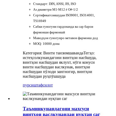
Стандарт: DIN, ANSI, JIS, ISO
Аз диаметри M1-M12 ё O#-1/2
Сертификатсияшудаи ISO9001, ISO14001,
TS16949
Сабки гуногуни гардонанда ва сар барои
фармоиши фармоишӣ
Маводҳои гуногунро метавон фармоиш дод
MOQ: 10000 дона
Категория: Винти танзимшаванда
Тегҳо:
истеҳсолкунандагони винтҳои насбшуда,
винтҳои насбшудаи яклухт, нӯги конуси
винти насбшудаи васлкунак, винтҳои
насбшудаи пӯлоди зангногир, винтҳои
насбшудаи руҳпӯшшуда
пурсиш
тафсилот
Таъминкунандагони махсуси
винтҳои васлкунандаи нуқтаи саг