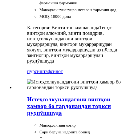
фармоиши фармоишӣ
Маводҳои гуногунро метавон фармоиш дод
MOQ: 10000 дона
Категория: Винти танзимшаванда
Тегҳо:
винтҳои алюминӣ, винти позидрив,
истеҳсолкунандагони винтҳои
муқарраршуда, винтҳои муқарраршудаи
яклухт, винтҳои муқарраршудаи аз пӯлоди
зангногир, винтҳои муқарраршудаи
руҳпӯшшуда
пурсиш
тафсилот
Истеҳсолкунандагони винтҳои
ҳамвор бо гардонандаи торкси
руҳпӯшшуда
Маводҳои зангногир
Сари беруна надошта бошед