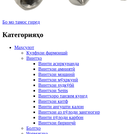
Бо мо тамос гиред
Категорияҳо
Маҳсулот
Қулфҳои фармоишӣ
Винтҳо
Винти асиркунанда
Винтҳои амниятӣ
Винтҳои мошинӣ
Винтҳои мӯҳркунӣ
Винтҳои худкӯбӣ
Винтҳои Sems
Винтҳоро танзим кунед
Винтҳои китф
Винти ангушти калон
Винтҳои аз пӯлоди зангногир
Винти пӯлоди карбон
Винтҳои биринҷӣ
Болтҳо
Чормағзҳо