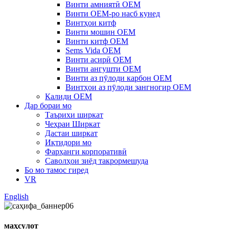
Винти амниятӣ OEM
Винти OEM-ро насб кунед
Винтҳои китф
Винти мошин OEM
Винти китф OEM
Sems Vida OEM
Винти асирӣ OEM
Винти ангушти OEM
Винти аз пӯлоди карбон OEM
Винтҳои аз пӯлоди зангногир OEM
Калиди OEM
Дар бораи мо
Таърихи ширкат
Чеҳраи Ширкат
Дастаи ширкат
Иқтидори мо
Фарҳанги корпоративӣ
Саволҳои зиёд такрормешуда
Бо мо тамос гиред
VR
English
маҳсулот