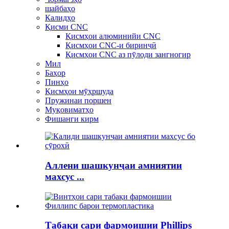
шайбаҳо
Калидҳо
Қисми CNC
Қисмҳои алюминийи CNC
Қисмҳои CNC-и биринҷӣ
Қисмҳои CNC аз пӯлоди зангногир
Мил
Баҳор
Пинҳо
Қисмҳои мӯҳршуда
Пружинаи поршен
Муқовиматҳо
Фишанги кирм
Аллени шашкунҷаи амниятии
махсус ...
Табақи сари фармоишии Phillips