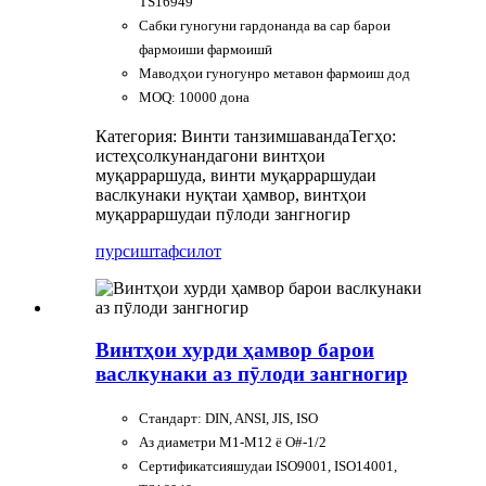
TS16949
Сабки гуногуни гардонанда ва сар барои
фармоиши фармоишӣ
Маводҳои гуногунро метавон фармоиш дод
MOQ: 10000 дона
Категория: Винти танзимшаванда
Тегҳо:
истеҳсолкунандагони винтҳои
муқарраршуда, винти муқарраршудаи
васлкунаки нуқтаи ҳамвор, винтҳои
муқарраршудаи пӯлоди зангногир
пурсиш
тафсилот
Винтҳои хурди ҳамвор барои
васлкунаки аз пӯлоди зангногир
Стандарт: DIN, ANSI, JIS, ISO
Аз диаметри M1-M12 ё O#-1/2
Сертификатсияшудаи ISO9001, ISO14001,