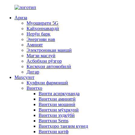
Ариза
Муоширати 5G
Кайҳоннавардӣ
Нерӯи барқ
Энергияи нав
Амният
Электроникаи маишӣ
Мағзи маслуӣ
Асбобҳои рӯзгор
Қисмҳои автомобилӣ
Дигар
Маҳсулот
Қулфҳои фармоишӣ
Винтҳо
Винти асиркунанда
Винтҳои амниятӣ
Винтҳои мошинӣ
Винтҳои мӯҳркунӣ
Винтҳои худкӯбӣ
Винтҳои Sems
Винтҳоро танзим кунед
Винтҳои китф