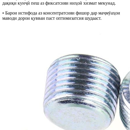
дақиқи кунҷӣ пеш аз фиксатсияи ниҳоӣ хизмат мекунад.
• Барои истифода аз консентратсияи фишор дар маҷмӯаҳои
маводи дорои қувваи паст оптимизатсия шудааст.