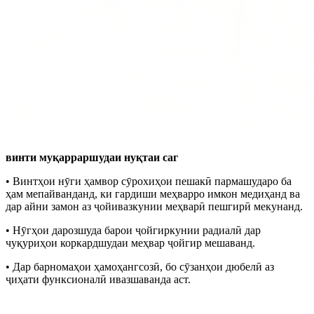
винти муқарраршудаи нуқтаи саг
• Винтҳои нӯги ҳамвор сӯрохиҳои пешакӣ пармашударо ба
ҳам мепайванданд, ки гардиши меҳварро имкон медиҳанд ва
дар айни замон аз ҷойивазкунии меҳварӣ пешгирӣ мекунанд.
• Нӯгҳои дарозшуда барои ҷойгиркунии радиалӣ дар
чуқуриҳои коркардшудаи меҳвар ҷойгир мешаванд.
• Дар барномаҳои ҳамоҳангсозӣ, бо сӯзанҳои дюбелӣ аз
ҷиҳати функсионалӣ ивазшаванда аст.