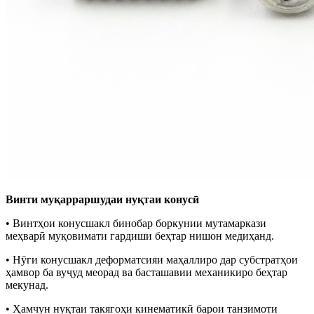
Винти муқарраршудаи нуқтаи конусӣ
• Винтҳои конусшакл бинобар боркунии мутамаркази
меҳварӣ муқовимати гардиши беҳтар нишон медиҳанд.
• Нӯги конусшакл деформатсияи маҳаллиро дар субстратҳои
ҳамвор ба вуҷуд меорад ва басташавии механикиро беҳтар
мекунад.
• Ҳамчун нуқтаи такягоҳи кинематикӣ барои танзимоти