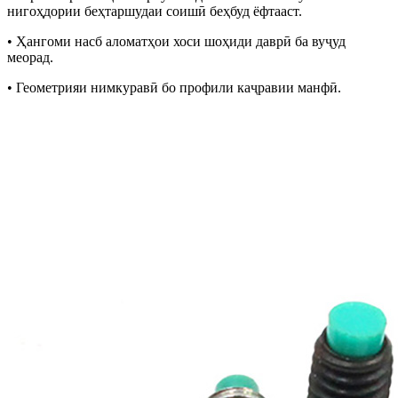
нигоҳдории беҳтаршудаи соишӣ беҳбуд ёфтааст.
• Ҳангоми насб аломатҳои хоси шоҳиди даврӣ ба вуҷуд
меорад.
• Геометрияи нимкуравӣ бо профили каҷравии манфӣ.