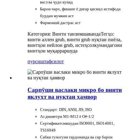
васл ва ҷудо кунад
Барои чарх, фишанг ё дигар қисмҳо истифода
бурдан мумкин аст
Фармоишӣ дастрас аст
Категория: Винти танзимшаванда
Тегҳо:
винти аллен grub, винти grub нуқтаи пиёла,
винтҳои нейлон grub, истеҳсолкунандагони
винтҳои муқарраршуда
пурсиш
тафсилот
Сарпӯши васлаки микро бо винти
яклухт ва нуқтаи ҳамвор
Стандарт: DIN, ANSI, JIS, ISO
Аз диаметри M1-M12 ё O#-1/2
Сертификатсияшудаи ISO9001, ISO14001,
TS16949
Сабки гуногуни гардонанда ва сар барои