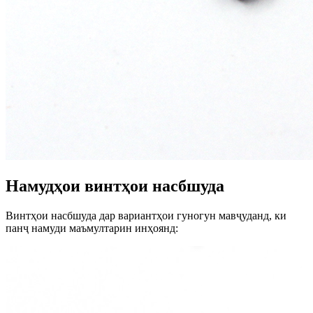
Намудҳои винтҳои насбшуда
Винтҳои насбшуда дар вариантҳои гуногун мавҷуданд, ки
панҷ намуди маъмултарин инҳоянд: