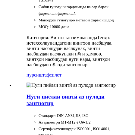
TS16949
Сабки гуногуни гардонанда ва сар барои
фармоиши фармоишӣ
Маводҳои гуногунро метавон фармоиш дод
MOQ: 10000 дона
Категория: Винти танзимшаванда
Тегҳо:
истеҳсолкунандагони винтҳои насбшуда,
винти насбшудаи васлкунак, винти
насбшудаи васлкунаки нӯги ҳамвор,
винтҳои насбшудаи нӯги нарм, винтҳои
насбшудаи пӯлоди зангногир
пурсиш
тафсилот
Нӯги пиёлаи винтӣ аз пӯлоди
зангногир
Стандарт: DIN, ANSI, JIS, ISO
Аз диаметри M1-M12 ё O#-1/2
Сертификатсияшудаи ISO9001, ISO14001,