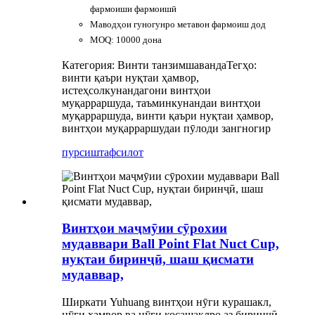
фармоиши фармоишӣ
Маводҳои гуногунро метавон фармоиш дод
MOQ: 10000 дона
Категория: Винти танзимшаванда
Тегҳо:
винти қаъри нуқтаи ҳамвор,
истеҳсолкунандагони винтҳои
муқарраршуда, таъминкунандаи винтҳои
муқарраршуда, винти қаъри нуқтаи ҳамвор,
винтҳои муқарраршудаи пӯлоди зангногир
пурсиш
тафсилот
Винтҳои маҷмӯии сӯрохии
мудаввари Ball Point Flat Nuct Cup,
нуқтаи биринҷӣ, шаш қисмати
мудаввар,
Ширкати Yuhuang винтҳои нӯги курашакл,
нӯги ҳамвор ва нӯги косашаклро аз биринҷӣ,