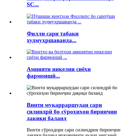
SC...
Филли сари табақи
худмуҳршаванда...
Амнияти никелии сиёҳи
фармоишӣ...
Винти муқарраршудаи сари
силиндрӣ бо сӯрохиҳои биринҷии
дақиқи баланд
Винти сӯрохдори сари силиндрии биринҷии
дақиқи баланд муқовимати аълои зангзанӣ