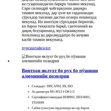
ва гузаронандагии барқро таъмин мекунад.
Сари силиндрӣ ҷойгиркунии дақиқро
таъмин мекунад, дар ҳоле ки гардонандаи
сӯрохдор танзими дастии осонро пешниҳод
мекунад. Ин винтҳои сӯрохдори биринҷӣ,
ки барои таҷҳизоти барқӣ, сантехникӣ ва
дақиқ беҳтаринанд, мустаҳкамкунии
боэътимод ва дарозмуддатро бо анҷоми
касбӣ таъмин мекунанд.
пурсиш
тафсилот
Винтҳои яклухт бо руҳ бо пӯшиши
алюминийи позидрив
Стандарт: DIN, ANSI, JIS, ISO
Аз диаметри M1-M12 ё O#-1/2
Сертификатсияшудаи ISO9001, ISO14001,
TS16949
Сабки гуногуни гардонанда ва сар барои