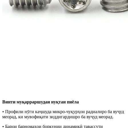
Винти муқарраршудаи нуқтаи пиёла
• Профили нӯги каҷшуда микро-чуқурҳои радиалиро ба вуҷуд
меорад, ки мувофиқати зиддигардишро ба вуҷуд меорад.
• Барои барномаҳои боркунии динамикӣ тавассути