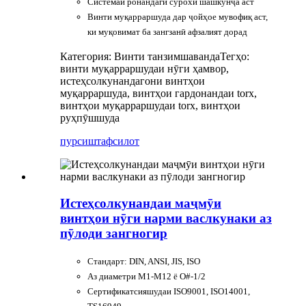
Системаи ронандагӣ сӯрохи шашкунҷа аст
Винти муқарраршуда дар ҷойҳое мувофиқ аст,
ки муқовимат ба зангзанӣ афзалият дорад
Категория: Винти танзимшаванда
Тегҳо:
винти муқарраршудаи нӯги ҳамвор,
истеҳсолкунандагони винтҳои
муқарраршуда, винтҳои гардонандаи torx,
винтҳои муқарраршудаи torx, винтҳои
руҳпӯшшуда
пурсиш
тафсилот
Истеҳсолкунандаи маҷмӯи
винтҳои нӯги нарми васлкунаки аз
пӯлоди зангногир
Стандарт: DIN, ANSI, JIS, ISO
Аз диаметри M1-M12 ё O#-1/2
Сертификатсияшудаи ISO9001, ISO14001,