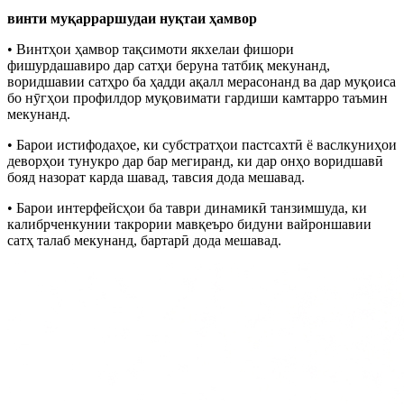
винти муқарраршудаи нуқтаи ҳамвор
• Винтҳои ҳамвор тақсимоти якхелаи фишори
фишурдашавиро дар сатҳи беруна татбиқ мекунанд,
воридшавии сатҳро ба ҳадди ақалл мерасонанд ва дар муқоиса
бо нӯгҳои профилдор муқовимати гардиши камтарро таъмин
мекунанд.
• Барои истифодаҳое, ки субстратҳои пастсахтӣ ё васлкуниҳои
деворҳои тунукро дар бар мегиранд, ки дар онҳо воридшавӣ
бояд назорат карда шавад, тавсия дода мешавад.
• Барои интерфейсҳои ба таври динамикӣ танзимшуда, ки
калибрченкунии такрории мавқеъро бидуни вайроншавии
сатҳ талаб мекунанд, бартарӣ дода мешавад.