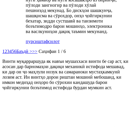
пӯлоди зангногир ва пӯлоди хӯлаӣ
пешниҳод мекунад. Бо дискҳои шашкунҷа,
шашқисма ва сӯрохдор, онҳо ҷойгиркунии
бехатар, зидди сустшавӣ ва танзимоти
боэътимодро барои мошинҳо, электроника
ва васлкуниҳои дақиқ таъмин мекунанд.
пурсиш
тафсилот
1
2
3
4
5
6
Баъдӣ >
>>
Саҳифаи 1 / 6
Винти муқарраршуда як навъи мушаххаси винти бе сар аст, ки
асосан дар барномаҳои дақиқи механикӣ истифода мешавад,
ки дар он ҷо маҳлули нозук ва самараноки мустаҳкамкунӣ
лозим аст. Ин винтҳо дорои риштаи мошинӣ мебошанд, ки
имкон медиҳад онҳоро бо сӯрохии кандашуда барои
ҷойгиркунии боэътимод истифода бурдан мумкин аст.