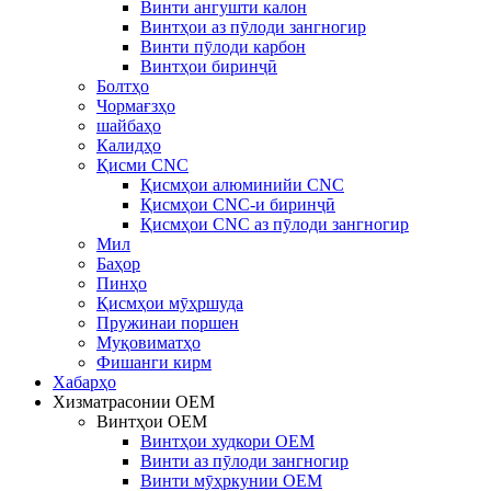
Винти ангушти калон
Винтҳои аз пӯлоди зангногир
Винти пӯлоди карбон
Винтҳои биринҷӣ
Болтҳо
Чормағзҳо
шайбаҳо
Калидҳо
Қисми CNC
Қисмҳои алюминийи CNC
Қисмҳои CNC-и биринҷӣ
Қисмҳои CNC аз пӯлоди зангногир
Мил
Баҳор
Пинҳо
Қисмҳои мӯҳршуда
Пружинаи поршен
Муқовиматҳо
Фишанги кирм
Хабарҳо
Хизматрасонии OEM
Винтҳои OEM
Винтҳои худкори OEM
Винти аз пӯлоди зангногир
Винти мӯҳркунии OEM