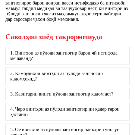
зангногирро барои доираи васеи истифодаҳо ба интихоби
маъмул табдил медиҳад ва тааҷҷубовар нест, ки винтҳои аз
пӯлоди зангногир яке аз маҳкамкунакҳои серталабтарин
дар саросари ҷаҳон боқӣ мемонанд.
Саволҳои зиёд такрормешуда
1. Винтҳои аз пӯлоди зангногир барои чӣ истифода
мешаванд?
2. Камбудиҳои винтҳои аз пӯлоди зангногир
кадомҳоянд?
3. Қавитарин винти пӯлоди зангногир кадом аст?
4. Чаро винтҳои аз пӯлоди зангногир ин қадар гарон
ҳастанд?
5. Оё винтҳои аз пӯлоди зангногир навъҳои гуногун
доранд?