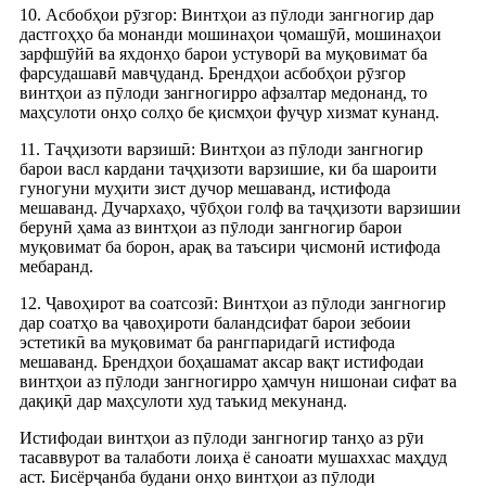
10. Асбобҳои рӯзгор: Винтҳои аз пӯлоди зангногир дар
дастгоҳҳо ба монанди мошинаҳои ҷомашӯӣ, мошинаҳои
зарфшӯйӣ ва яхдонҳо барои устуворӣ ва муқовимат ба
фарсудашавӣ мавҷуданд. Брендҳои асбобҳои рӯзгор
винтҳои аз пӯлоди зангногирро афзалтар медонанд, то
маҳсулоти онҳо солҳо бе қисмҳои фуҷур хизмат кунанд.
11. Таҷҳизоти варзишӣ: Винтҳои аз пӯлоди зангногир
барои васл кардани таҷҳизоти варзишие, ки ба шароити
гуногуни муҳити зист дучор мешаванд, истифода
мешаванд. Дучархаҳо, чӯбҳои голф ва таҷҳизоти варзишии
берунӣ ҳама аз винтҳои аз пӯлоди зангногир барои
муқовимат ба борон, арақ ва таъсири ҷисмонӣ истифода
мебаранд.
12. Ҷавоҳирот ва соатсозӣ: Винтҳои аз пӯлоди зангногир
дар соатҳо ва ҷавоҳироти баландсифат барои зебоии
эстетикӣ ва муқовимат ба рангпаридагӣ истифода
мешаванд. Брендҳои боҳашамат аксар вақт истифодаи
винтҳои аз пӯлоди зангногирро ҳамчун нишонаи сифат ва
дақиқӣ дар маҳсулоти худ таъкид мекунанд.
Истифодаи винтҳои аз пӯлоди зангногир танҳо аз рӯи
тасаввурот ва талаботи лоиҳа ё саноати мушаххас маҳдуд
аст. Бисёрҷанба будани онҳо винтҳои аз пӯлоди