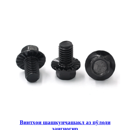
Винтҳои шашкунҷашакл аз пӯлоди
зангногир