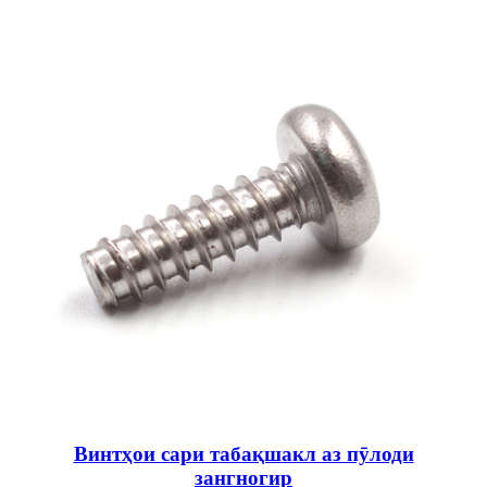
Винтҳои сари табақшакл аз пӯлоди
зангногир