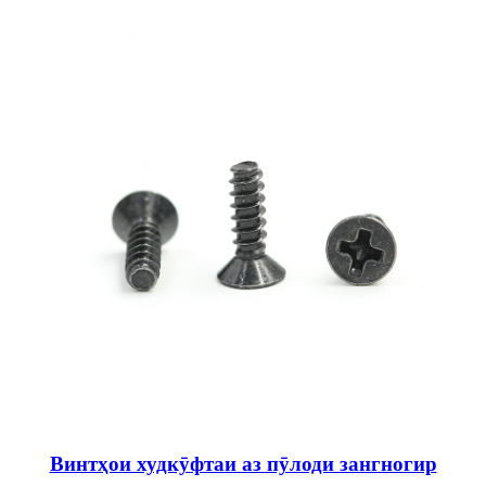
Винтҳои худкӯфтаи аз пӯлоди зангногир