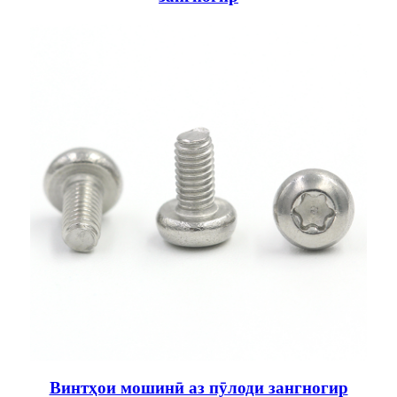
Винтҳои мошинӣ аз пӯлоди зангногир