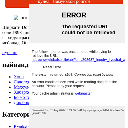
кунед | Намунаҳои ройгон
Ширкати Dongguan Yuhuang Electronic Technology Co., Ltd.
соли 1998 таъсис ёфта, истеҳсолот, тадқиқот ва рушд, фурӯш
ва хидматрасонӣ дар яке аз корхонаҳои саноатӣ ва тиҷоратӣ
мебошад. Он асосан ба тадқиқот...
пурсиш
пайванди зуд
Хона
Саволҳои зиёд такрормешуда
Маҳсулот
Хабарҳо
Бо мо тамос гиред
Дар бораи мо
Категорияҳои маҳсулот
Қулфҳои фармоишӣ