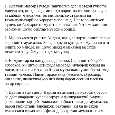
1. Дараҷаи мавод: Пӯлоди зангногир дар навъҳои гуногун
мавҷуд аст, ки ҳар кадоми онҳо дорои хосиятҳои гуногун,
аз қабили муқовимат ба зангзанӣ, мустаҳкамӣ ва
таҳаммулпазирӣ ба ҳарорат мебошанд. Навъеро интихоб
кунед, ки ба шароити муҳити зист ва талаботи механикии
барномаи шумо бештар мувофиқ бошад.
2. Мушаххасоти ришта: Андоза, кунҷ ва тарҳи ришта барои
кори винт муҳиманд. Боварӣ ҳосил кунед, ки мушаххасоти
ришта бо маводе, ки шумо маҳкам мекунед ва сатҳи
моменти зарурӣ мувофиқат мекунад.
3. Намуди сар ва намуди гардонанда: Сари винт бояд бо
асбобҳое, ки шумо истифода мебаред, мувофиқ бошад ва
масоҳати кофии сатҳиро барои мустаҳкамкунии боэътимод
таъмин намояд. Навъи гардонанда (масалан, сӯрохдор,
Филлипс, шашкунҷа)-ро низ бояд барои осонии насб ба
назар гирифт.
4. Дарозӣ ва диаметр: Дарозӣ ва диаметри мувофиқ барои
ба даст овардани қувваи зарурии фишурдакунӣ бидуни
расонидани зарар ба маводҳои пайвастшаванда муҳиманд.
Барои гирифтани тавсияҳои беҳтарин, ки ба ниёзҳои
мушаххаси шумо асос ёфтаанд, бо дастаи муҳандисии мо