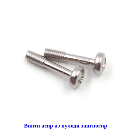
Винти асир аз пӯлоди зангногир