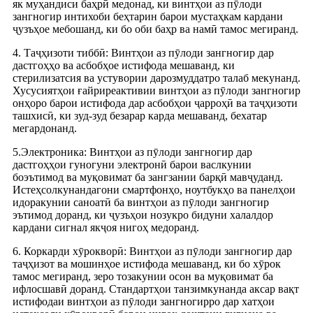
як муҳандиси баҳрӣ медонад, ки винтҳои аз пӯлоди
зангногир интихоби беҳтарин барои мустаҳкам кардани
ҷузъҳое мебошанд, ки бо оби баҳр ва намӣ тамос мегиранд.
4. Таҷҳизоти тиббӣ: Винтҳои аз пӯлоди зангногир дар
дастгоҳҳо ва асбобҳое истифода мешаванд, ки
стерилизатсия ва устувории дарозмуддатро талаб мекунанд.
Хусусиятҳои ғайриреактивии винтҳои аз пӯлоди зангногир
онҳоро барои истифода дар асбобҳои ҷарроҳӣ ва таҷҳизоти
ташхисӣ, ки зуд-зуд безарар карда мешаванд, бехатар
мегардонанд.
5.Электроника: Винтҳои аз пӯлоди зангногир дар
дастгоҳҳои гуногуни электронӣ барои васлкунии
боэътимод ва муқовимат ба зангзании барқӣ мавҷуданд.
Истеҳсолкунандагони смартфонҳо, ноутбукҳо ва панелҳои
идоракунии саноатӣ ба винтҳои аз пӯлоди зангногир
эътимод доранд, ки ҷузъҳои нозукро бидуни халалдор
кардани сигнал якҷоя нигоҳ медоранд.
6. Коркарди хӯрокворӣ: Винтҳои аз пӯлоди зангногир дар
таҷҳизот ва мошинҳое истифода мешаванд, ки бо хӯрок
тамос мегиранд, зеро тозакунии осон ва муқовимат ба
ифлосшавӣ доранд. Стандартҳои танзимкунанда аксар вақт
истифодаи винтҳои аз пӯлоди зангногирро дар хатҳои