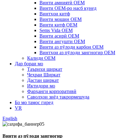
Винти амниятӣ OEM
Винти OEM-ро насб кунед
Винтҳои китф
Винти мошин OEM
Винти китф OEM
Sems Vida OEM
Винти асирӣ OEM
Винти ангушти OEM
Винти аз пӯлоди карбон OEM
Винтҳои аз пӯлоди зангногир OEM
Калиди OEM
Дар бораи мо
Таърихи ширкат
Чеҳраи Ширкат
Дастаи ширкат
Иқтидори мо
Фарҳанги корпоративӣ
Саволҳои зиёд такрормешуда
Бо мо тамос гиред
VR
English
Винти аз пӯлоди зангногир