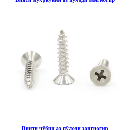
Винти чӯбии аз пӯлоди зангногир