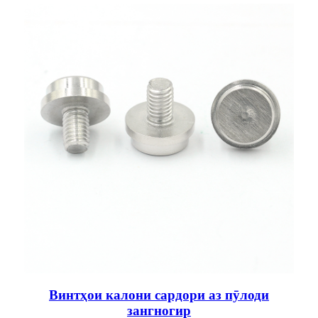
Винтҳои калони сардори аз пӯлоди
зангногир