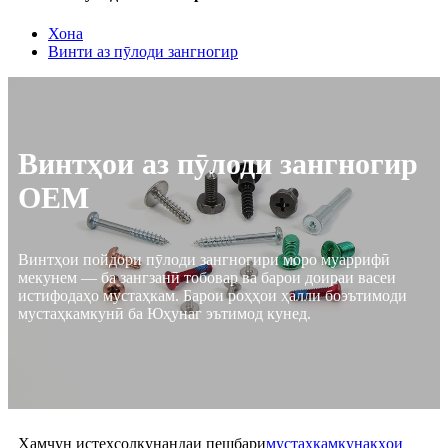
Хона
Винти аз пӯлоди зангногир
Винтҳои аз пӯлоди зангногир
OEM
Винтҳои пойдори пӯлоди зангногири моро муаррифӣ
мекунем — ба зангзанӣ тобовар ва барои доираи васеи
истифодаҳо мустаҳкам. Барои роҳҳои ҳалли боэътимоди
мустаҳкамкунӣ ба Юҳунаг эътимод кунед.
Ҳамчун истеҳсолкунандаи пешбари
мустаҳкамкунакҳои