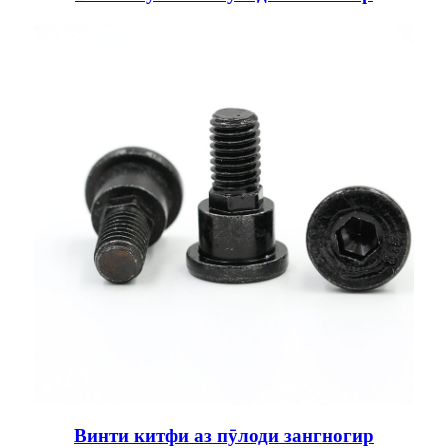
Винти китфи аз пӯлоди зангногир