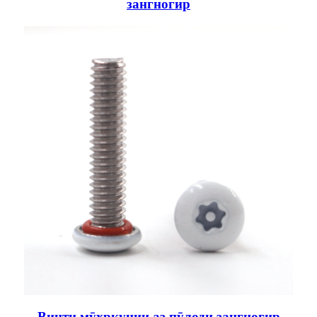
зангногир
Винти мӯҳркунии аз пӯлоди зангногир