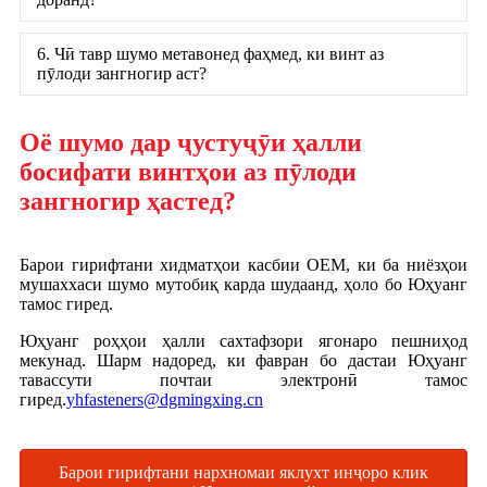
6. Чӣ тавр шумо метавонед фаҳмед, ки винт аз
пӯлоди зангногир аст?
Оё шумо дар ҷустуҷӯи ҳалли
босифати винтҳои аз пӯлоди
зангногир ҳастед?
Барои гирифтани хидматҳои касбии OEM, ки ба ниёзҳои
мушаххаси шумо мутобиқ карда шудаанд, ҳоло бо Юҳуанг
тамос гиред.
Юҳуанг роҳҳои ҳалли сахтафзори ягонаро пешниҳод
мекунад. Шарм надоред, ки фавран бо дастаи Юҳуанг
тавассути почтаи электронӣ тамос
гиред.
yhfasteners@dgmingxing.cn
Барои гирифтани нархномаи яклухт инҷоро клик