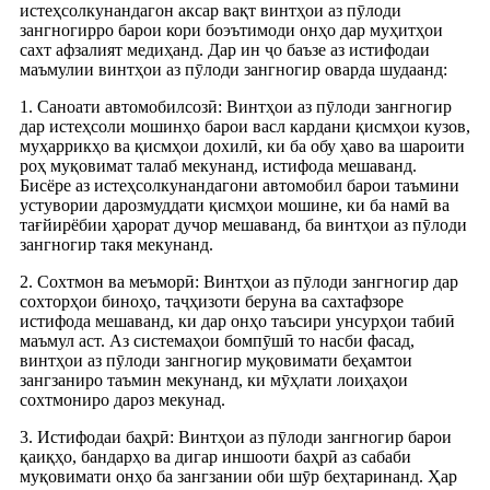
истеҳсолкунандагон аксар вақт винтҳои аз пӯлоди
зангногирро барои кори боэътимоди онҳо дар муҳитҳои
сахт афзалият медиҳанд. Дар ин ҷо баъзе аз истифодаи
маъмулии винтҳои аз пӯлоди зангногир оварда шудаанд:
1. Саноати автомобилсозӣ: Винтҳои аз пӯлоди зангногир
дар истеҳсоли мошинҳо барои васл кардани қисмҳои кузов,
муҳаррикҳо ва қисмҳои дохилӣ, ки ба обу ҳаво ва шароити
роҳ муқовимат талаб мекунанд, истифода мешаванд.
Бисёре аз истеҳсолкунандагони автомобил барои таъмини
устувории дарозмуддати қисмҳои мошине, ки ба намӣ ва
тағйирёбии ҳарорат дучор мешаванд, ба винтҳои аз пӯлоди
зангногир такя мекунанд.
2. Сохтмон ва меъморӣ: Винтҳои аз пӯлоди зангногир дар
сохторҳои биноҳо, таҷҳизоти беруна ва сахтафзоре
истифода мешаванд, ки дар онҳо таъсири унсурҳои табиӣ
маъмул аст. Аз системаҳои бомпӯшӣ то насби фасад,
винтҳои аз пӯлоди зангногир муқовимати беҳамтои
зангзаниро таъмин мекунанд, ки мӯҳлати лоиҳаҳои
сохтмониро дароз мекунад.
3. Истифодаи баҳрӣ: Винтҳои аз пӯлоди зангногир барои
қаиқҳо, бандарҳо ва дигар иншооти баҳрӣ аз сабаби
муқовимати онҳо ба зангзании оби шӯр беҳтаринанд. Ҳар