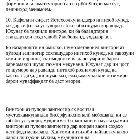
фармоишӣ, аломатгузории сар ва рӯйпӯшҳои махсус,
пешниҳод менамоем.
10. Кафолати сифат: Истеҳсолкунандаеро интихоб кунед,
ки дар сифат ва устуворӣ сабти собитшудаи кор дорад.
Юҳунаг ба таҳвили винтҳое, ки ба баландтарин
стандартҳои соҳа ҷавобгӯ мебошанд, уҳдадор аст.
Бо назардошти ин омилҳо, шумо метавонед винтҳои аз
пӯлоди зангногир сохташударо интихоб кунед, ки тавозуни
комили иҷроиш, эътимоднокӣ ва дарозумриро барои
барномаҳои шумо таъмин мекунанд. Юҳунаг дар ин ҷост,
то шуморо дар раванди интихоб роҳнамоӣ кунад ва
кафолат диҳад, ки шумо маҳз маҳкамкунакҳои лозимиро
барои муваффақият ба даст меоред.
Винтҳои аз пӯлоди зангногир як воситаи
мустаҳкамкунандаи бисёрфунксионалӣ мебошанд, ки аз
сабаби устуворӣ, муқовимат ба зангзанӣ ва мустаҳкамии
винтҳои аз пӯлоди зангногир дар доираи васеи соҳаҳо
истифода мешаванд. Ҳангоми интихоби пайвасткунакҳо
барои лоиҳаҳои муҳим, муҳандисон ва