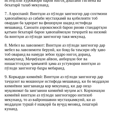
истеҳсоли хӯрокворӣ барои нигоҳ доштани гигиена ва
бехатарӣ талаб мекунанд.
7. Аэроспанӣ: Винтҳои аз пӯлоди зангногир дар сохтмони
ҳавопаймоҳо аз сабаби мустаҳкамӣ ва қобилияти тоб
овардан ба ҳарорат ва фишорҳои шадид истифода
мешаванд. Саноати аэрокосмосӣ барои риояи стандартҳои
қатъии бехатарӣ барои ҳавопаймоҳои тиҷоратӣ ва низомӣ
ба винтҳои аз пӯлоди зангногир такя мекунад.
8. Мебел ва лавозимот: Винтҳои аз пӯлоди зангногир дар
мебел ва лавозимоти берунӣ, ки бояд ба таъсири обу ҳаво
тоб оваранд ва намуди зебои худро нигоҳ доранд,
маъмуланд. Маҷмӯаҳои айвон, анборҳои боғ ва
нишастгоҳҳои ҷамъиятӣ ҳама аз устувории винтҳои аз
пӯлоди зангногир баҳра мебаранд.
9. Коркарди кимиёвӣ: Винтҳои аз пӯлоди зангногир дар
таҷҳизот ва мошинҳое истифода мешаванд, ки бо моддаҳои
кимиёвии зангзананда кор мекунанд, ки дар онҳо
муқовимат ба зангзании кимиёвӣ муҳим аст. Корхонаҳои
кимиёвӣ винтҳои аз пӯлоди зангногирро интихоб
мекунанд, то аз вайроншавии мустаҳкамкунӣ, ки аз
моддаҳои туршӣ ё ишқорӣ ба вуҷуд меоянд, пешгирӣ
кунанд.