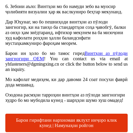
6. Зебоии аъло: Винтҳои мо бо намуди зебо ва муосир
ҷолибияти визуалии ҳар як васлкуниро беҳтар мекунанд.
Дар Юҳунаг, мо бо пешниҳоди винтҳои аз пӯлоди
зангногир, ки на танҳо ба стандартҳои соҳа ҷавобгӯ, балки
аз онҳо ҳам зиёдтаранд, ифтихор мекунем ва ба мизоҷони
худ кафолати роҳҳои ҳалли баландсифати
мустаҳкамкуниро фароҳам меорем.
Барои ин ҳоло бо мо тамос гиред
Винтҳои аз пӯлоди
зангногири OEM
! You can contact us via email at
yhfasteners@dgmingxing.cn or click the button below to send us
an inquiry.
Мо кафолат медиҳем, ки дар давоми 24 соат посухи фаврӣ
дода мешавад.
Озодона расмҳои тарроҳии винтҳои аз пӯлоди зангногири
худро бо мо мубодила кунед - шарҳҳои шумо хуш омадед!
Барои гирифтани нархномаи яклухт инҷоро клик
кунед | Намунаҳои ройгон