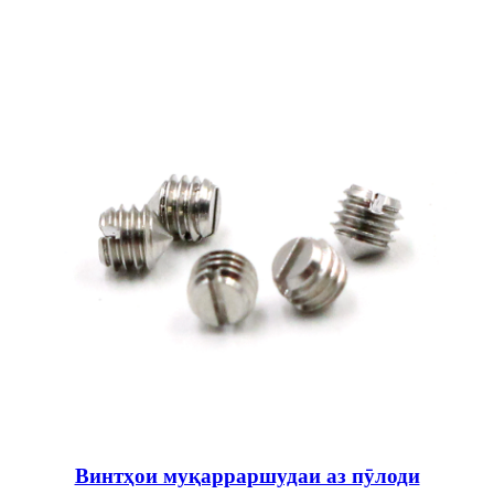
Винтҳои муқарраршудаи аз пӯлоди