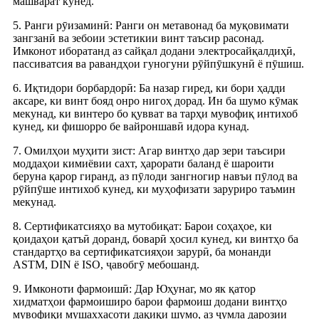
машварат кунед.
5. Ранги рӯизаминӣ: Ранги он метавонад ба муқовимати
зангзанӣ ва зебоии эстетикии винт таъсир расонад.
Имконот иборатанд аз сайқал додани электросайқалдиҳӣ,
пассиватсия ва равандҳои гуногуни рӯйпӯшкунӣ ё пӯшиш.
6. Иқтидори борбардорӣ: Ба назар гиред, ки бори ҳадди
аксаре, ки винт бояд онро нигоҳ дорад. Ин ба шумо кӯмак
мекунад, ки винтеро бо қувват ва тарҳи мувофиқ интихоб
кунед, ки фишорро бе вайроншавӣ идора кунад.
7. Омилҳои муҳити зист: Агар винтҳо дар зери таъсири
моддаҳои кимиёвии сахт, ҳарорати баланд ё шароити
беруна қарор гиранд, аз пӯлоди зангногир навъи пӯлод ва
рӯйпӯше интихоб кунед, ки муҳофизати заруриро таъмин
мекунад.
8. Сертификатсияҳо ва мутобиқат: Барои соҳаҳое, ки
қоидаҳои қатъӣ доранд, боварӣ ҳосил кунед, ки винтҳо ба
стандартҳо ва сертификатсияҳои зарурӣ, ба монанди
ASTM, DIN ё ISO, ҷавобгӯ мебошанд.
9. Имконоти фармоишӣ: Дар Юҳунаг, мо як қатор
хидматҳои фармоиширо барои фармоиш додани винтҳо
мувофиқи мушаххасоти дақиқи шумо, аз ҷумла дарозии