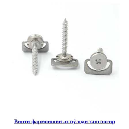
Винти фармоишии аз пӯлоди зангногир