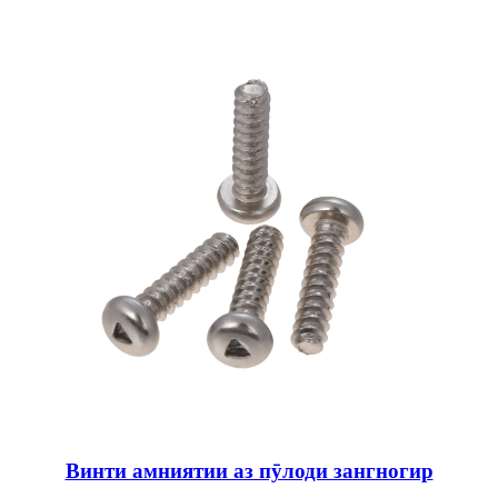
Винти амниятии аз пӯлоди зангногир