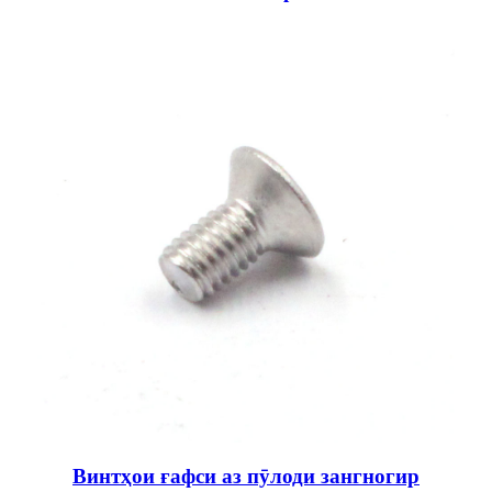
Винтҳои ғафси аз пӯлоди зангногир