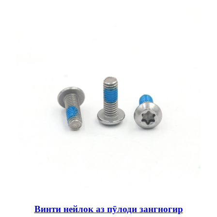
Винти нейлок аз пӯлоди зангногир