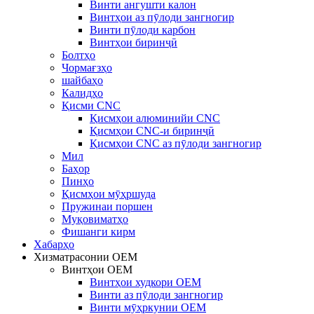
Винти ангушти калон
Винтҳои аз пӯлоди зангногир
Винти пӯлоди карбон
Винтҳои биринҷӣ
Болтҳо
Чормағзҳо
шайбаҳо
Калидҳо
Қисми CNC
Қисмҳои алюминийи CNC
Қисмҳои CNC-и биринҷӣ
Қисмҳои CNC аз пӯлоди зангногир
Мил
Баҳор
Пинҳо
Қисмҳои мӯҳршуда
Пружинаи поршен
Муқовиматҳо
Фишанги кирм
Хабарҳо
Хизматрасонии OEM
Винтҳои OEM
Винтҳои худкори OEM
Винти аз пӯлоди зангногир
Винти мӯҳркунии OEM