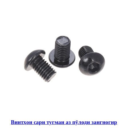
Винтҳои сари тугмаи аз пӯлоди зангногир