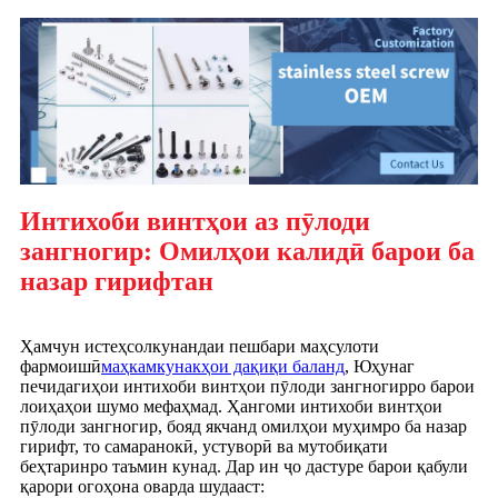
Интихоби винтҳои аз пӯлоди
зангногир: Омилҳои калидӣ барои ба
назар гирифтан
Ҳамчун истеҳсолкунандаи пешбари маҳсулоти
фармоишӣ
маҳкамкунакҳои дақиқи баланд
, Юҳунаг
печидагиҳои интихоби винтҳои пӯлоди зангногирро барои
лоиҳаҳои шумо мефаҳмад. Ҳангоми интихоби винтҳои
пӯлоди зангногир, бояд якчанд омилҳои муҳимро ба назар
гирифт, то самаранокӣ, устуворӣ ва мутобиқати
беҳтаринро таъмин кунад. Дар ин ҷо дастуре барои қабули
қарори огоҳона оварда шудааст: