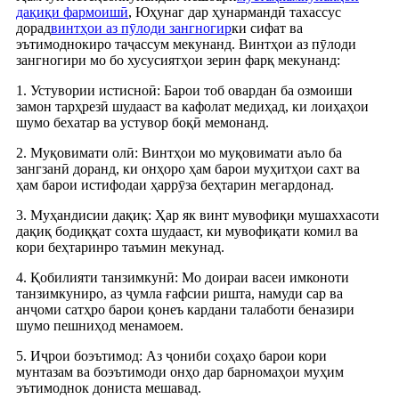
дақиқи фармоишӣ
, Юҳунаг дар ҳунармандӣ тахассус
дорад
винтҳои аз пӯлоди зангногир
ки сифат ва
эътимоднокиро таҷассум мекунанд. Винтҳои аз пӯлоди
зангногири мо бо хусусиятҳои зерин фарқ мекунанд:
1. Устувории истисноӣ: Барои тоб овардан ба озмоиши
замон тарҳрезӣ шудааст ва кафолат медиҳад, ки лоиҳаҳои
шумо бехатар ва устувор боқӣ мемонанд.
2. Муқовимати олӣ: Винтҳои мо муқовимати аъло ба
зангзанӣ доранд, ки онҳоро ҳам барои муҳитҳои сахт ва
ҳам барои истифодаи ҳаррӯза беҳтарин мегардонад.
3. Муҳандисии дақиқ: Ҳар як винт мувофиқи мушаххасоти
дақиқ бодиққат сохта шудааст, ки мувофиқати комил ва
кори беҳтаринро таъмин мекунад.
4. Қобилияти танзимкунӣ: Мо доираи васеи имконоти
танзимкуниро, аз ҷумла ғафсии ришта, намуди сар ва
анҷоми сатҳро барои қонеъ кардани талаботи беназири
шумо пешниҳод менамоем.
5. Иҷрои боэътимод: Аз ҷониби соҳаҳо барои кори
мунтазам ва боэътимоди онҳо дар барномаҳои муҳим
эътимоднок дониста мешавад.