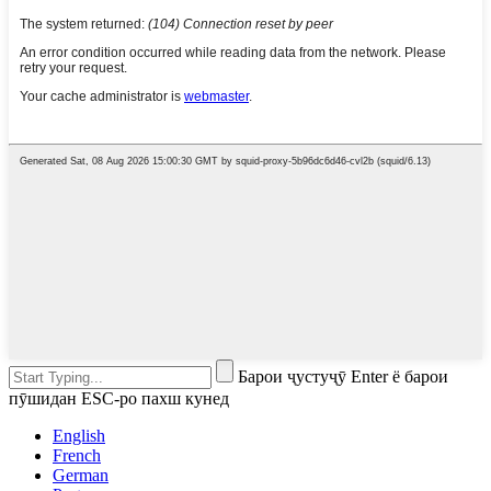
Барои ҷустуҷӯ Enter ё барои
пӯшидан ESC-ро пахш кунед
English
French
German