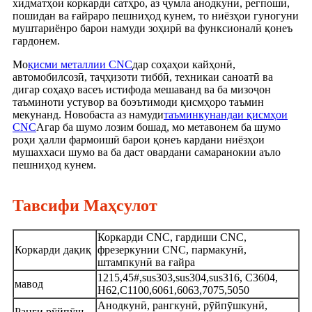
хидматҳои коркарди сатҳро, аз ҷумла анодкунӣ, регпошӣ,
пошидан ва ғайраро пешниҳод кунем, то ниёзҳои гуногуни
муштариёнро барои намуди зоҳирӣ ва функсионалӣ қонеъ
гардонем.
Мо
қисми металлии CNC
дар соҳаҳои кайҳонӣ,
автомобилсозӣ, таҷҳизоти тиббӣ, техникаи саноатӣ ва
дигар соҳаҳо васеъ истифода мешаванд ва ба мизоҷон
таъминоти устувор ва боэътимоди қисмҳоро таъмин
мекунанд. Новобаста аз намуди
таъминкунандаи қисмҳои
CNC
Агар ба шумо лозим бошад, мо метавонем ба шумо
роҳи ҳалли фармоишӣ барои қонеъ кардани ниёзҳои
мушаххаси шумо ва ба даст овардани самаранокии аъло
пешниҳод кунем.
Тавсифи Маҳсулот
Коркарди CNC, гардиши CNC,
Коркарди дақиқ
фрезеркунии CNC, пармакунӣ,
штампкунӣ ва ғайра
1215,45#,sus303,sus304,sus316, C3604,
мавод
H62,C1100,6061,6063,7075,5050
Анодкунӣ, рангкунӣ, рӯйпӯшкунӣ,
Ранги рӯйпӯш