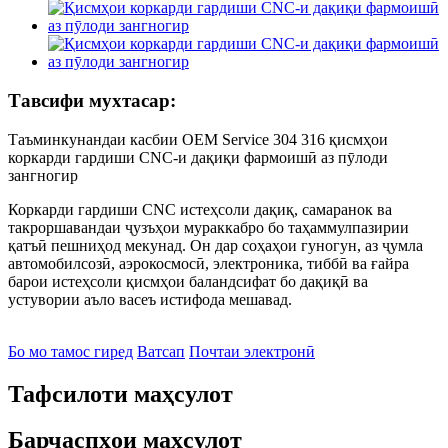
Тавсифи мухтасар:
Таъминкунандаи касбии OEM Service 304 316 қисмҳои
коркарди гардиши CNC-и дақиқи фармоишӣ аз пӯлоди
зангногир
Коркарди гардиши CNC истеҳсоли дақиқ, самаранок ва
такроршавандаи ҷузъҳои мураккабро бо таҳаммулпазирии
қатъӣ пешниҳод мекунад. Он дар соҳаҳои гуногун, аз ҷумла
автомобилсозӣ, аэрокосмосӣ, электроника, тиббӣ ва ғайра
барои истеҳсоли қисмҳои баландсифат бо дақиқӣ ва
устувории аъло васеъ истифода мешавад.
Бо мо тамос гиред
Ватсап
Почтаи электронӣ
Тафсилоти маҳсулот
Барчаспҳои маҳсулот