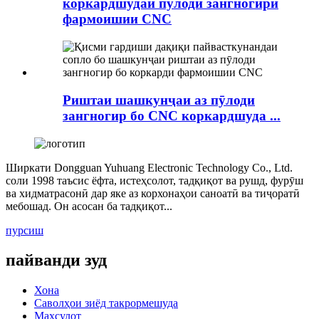
коркардшудаи пӯлоди зангногири
фармоишии CNC
Риштаи шашкунҷаи аз пӯлоди
зангногир бо CNC коркардшуда ...
Ширкати Dongguan Yuhuang Electronic Technology Co., Ltd.
соли 1998 таъсис ёфта, истеҳсолот, тадқиқот ва рушд, фурӯш
ва хидматрасонӣ дар яке аз корхонаҳои саноатӣ ва тиҷоратӣ
мебошад. Он асосан ба тадқиқот...
пурсиш
пайванди зуд
Хона
Саволҳои зиёд такрормешуда
Маҳсулот