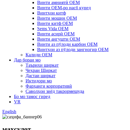
Винти амниятӣ OEM
Винти OEM-ро насб кунед
Винтҳои китф
Винти мошин OEM
Винти китф OEM
Sems Vida OEM
Винти асирӣ OEM
Винти ангушти OEM
Винти аз пӯлоди карбон OEM
Винтҳои аз пӯлоди зангногир OEM
Калиди OEM
Дар бораи мо
Таърихи ширкат
Чеҳраи Ширкат
Дастаи ширкат
Иқтидори мо
Фарҳанги корпоративӣ
Саволҳои зиёд такрормешуда
Бо мо тамос гиред
VR
English
маҳсулот