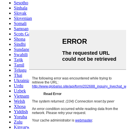
Sesotho
Sinhala
Slovak
Slovenian
Somali
Samoan
Scots Gaelic
Shona
Sindhi
Sundanese
Swahili
Tajik
Tamil
Telugu
Thai
Ukrainian
Urdu
Uzbek
Vietnamese
Welsh
Xhosa
Yiddish
Yoruba
Zulu
Kinyarwanda