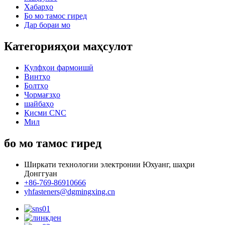
Хабарҳо
Бо мо тамос гиред
Дар бораи мо
Категорияҳои маҳсулот
Қулфҳои фармоишӣ
Винтҳо
Болтҳо
Чормағзҳо
шайбаҳо
Қисми CNC
Мил
бо мо тамос гиред
Ширкати технологии электронии Юхуанг, шаҳри
Донггуан
+86-769-86910666
yhfasteners@dgmingxing.cn