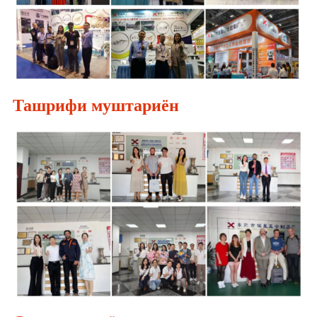
Ташрифи муштариён