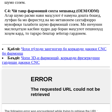
шумо созем.
С4: Чӣ тавр фармоишӣ сохта мешавад (OEM/ODM)
Агар шумо расми нави маҳсулот ё намуна дошта бошед,
лутфан ба мо фиристед ва мо метавонем сахтафзорро
мувофиқи талаботи шумо фармоишӣ созем. Мо инчунин
маслиҳатҳои касбии худро дар бораи маҳсулот пешниҳод
хоҳем кард, то тарҳро бештар зеботар гардонем.
Қаблӣ:
Чоҳи пӯлоди зангногир бо коркарди дақиқи CNC
бо фармоиш
Баъдӣ:
Чопи 3D-и фармоишӣ, коркарди фрезеркунии
гардиши дақиқи CNC