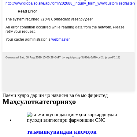
Паёми худро дар ин ҷо нависед ва ба мо фиристед
Маҳсулот
категорияҳо
таъминкунандаи қисмҳои