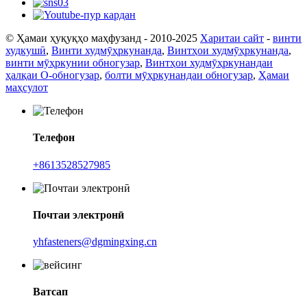
© Ҳамаи ҳуқуқҳо маҳфузанд - 2010-2025
Харитаи сайт
-
винти
худкушӣ
,
Винти худмӯҳркунанда
,
Винтҳои худмӯҳркунанда
,
винти мӯҳркунии обногузар
,
Винтҳои худмӯҳркунандаи
ҳалқаи O-обногузар
,
болти мӯҳркунандаи обногузар
,
Ҳамаи
маҳсулот
Телефон
+8613528527985
Почтаи электронӣ
yhfasteners@dgmingxing.cn
Ватсап