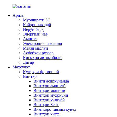
Ариза
Муоширати 5G
Кайҳоннавардӣ
Нерӯи барқ
Энергияи нав
Амният
Электроникаи маишӣ
Мағзи маслуӣ
Асбобҳои рӯзгор
Қисмҳои автомобилӣ
Дигар
Маҳсулот
Қулфҳои фармоишӣ
Винтҳо
Винти асиркунанда
Винтҳои амниятӣ
Винтҳои мошинӣ
Винтҳои мӯҳркунӣ
Винтҳои худкӯбӣ
Винтҳои Sems
Винтҳоро танзим кунед
Винтҳои китф