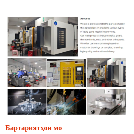
Бартариятҳои мо