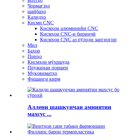
Болтҳо
Чормағзҳо
шайбаҳо
Калидҳо
Қисми CNC
Қисмҳои алюминийи CNC
Қисмҳои CNC-и биринҷӣ
Қисмҳои CNC аз пӯлоди зангногир
Мил
Баҳор
Пинҳо
Қисмҳои мӯҳршуда
Пружинаи поршен
Муқовиматҳо
Фишанги кирм
Аллени шашкунҷаи амниятии
махсус ...