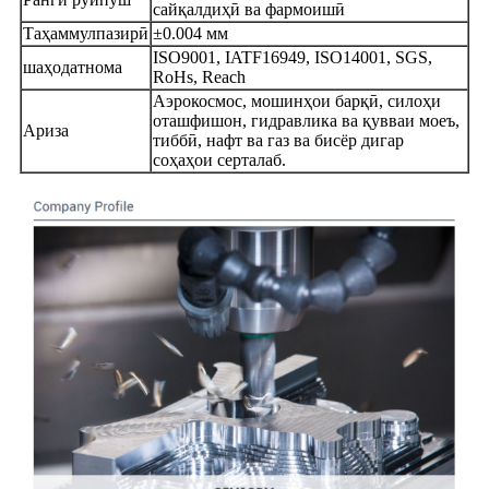
сайқалдиҳӣ ва фармоишӣ
Таҳаммулпазирӣ
±0.004 мм
ISO9001, IATF16949, ISO14001, SGS,
шаҳодатнома
RoHs, Reach
Аэрокосмос, мошинҳои барқӣ, силоҳи
оташфишон, гидравлика ва қувваи моеъ,
Ариза
тиббӣ, нафт ва газ ва бисёр дигар
соҳаҳои серталаб.