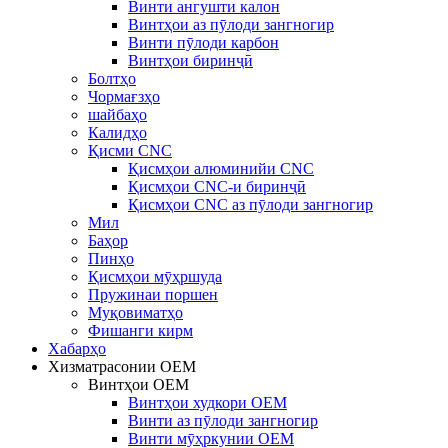
Винти ангушти калон
Винтҳои аз пӯлоди зангногир
Винти пӯлоди карбон
Винтҳои биринҷӣ
Болтҳо
Чормағзҳо
шайбаҳо
Калидҳо
Қисми CNC
Қисмҳои алюминийи CNC
Қисмҳои CNC-и биринҷӣ
Қисмҳои CNC аз пӯлоди зангногир
Мил
Баҳор
Пинҳо
Қисмҳои мӯҳршуда
Пружинаи поршен
Муқовиматҳо
Фишанги кирм
Хабарҳо
Хизматрасонии OEM
Винтҳои OEM
Винтҳои худкори OEM
Винти аз пӯлоди зангногир
Винти мӯҳркунии OEM