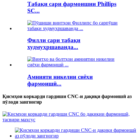
Табақи сари фармоишии Phillips
SC...
Филли сари табақи
худмуҳршаванда...
Амнияти никелии сиёҳи
фармоишӣ...
Қисмҳои коркарди гардиши CNC-и дақиқи фармоишӣ аз
пӯлоди зангногир