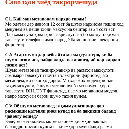
Саволҳои зиёд такрормешуда
С1. Кай ман метавонам нархро гирам?
Мо одатан дар давоми 12 соат ба шумо нархнома пешниҳод
мекунем ва пешниҳоди махсус на бештар аз 24 соат аст.
Дар ҳама гуна ҳолатҳои фаврӣ, лутфан бо мо мустақиман
тавассути телефон тамос гиред ё ба мо почтаи электронӣ
фиристед.
С2: Агар шумо дар вебсайти мо маҳсулотеро, ки ба
шумо лозим аст, пайдо карда натавонед, чӣ кор кардан
лозим аст?
Шумо метавонед тасвирҳо/аксҳо ва расмҳои маҳсулоти
лозимаро тавассути почтаи электронӣ фиристед, мо
месанҷем, ки оё онҳо дорем. Мо ҳар моҳ моделҳои нав
таҳия мекунем, ё шумо метавонед ба мо намунаҳоро
тавассути DHL/TNT фиристед, пас мо метавонем модели
навро махсусан барои шумо таҳия кунем.
С3: Оё шумо метавонед таҳаммулпазириро дар
расмкашӣ қатъиян риоя кунед ва ба дақиқии баланд
ҷавобгӯ бошед?
Бале, мо метавонем, мо метавонем қисмҳои дақиқи
баландро таъмин кунем ва қисмҳоро мувофиқи расми