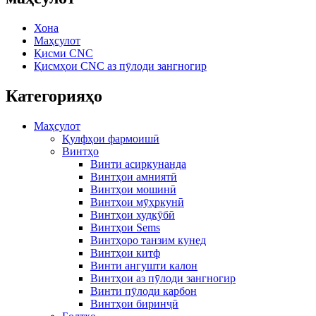
Хона
Маҳсулот
Қисми CNC
Қисмҳои CNC аз пӯлоди зангногир
Категорияҳо
Маҳсулот
Қулфҳои фармоишӣ
Винтҳо
Винти асиркунанда
Винтҳои амниятӣ
Винтҳои мошинӣ
Винтҳои мӯҳркунӣ
Винтҳои худкӯбӣ
Винтҳои Sems
Винтҳоро танзим кунед
Винтҳои китф
Винти ангушти калон
Винтҳои аз пӯлоди зангногир
Винти пӯлоди карбон
Винтҳои биринҷӣ