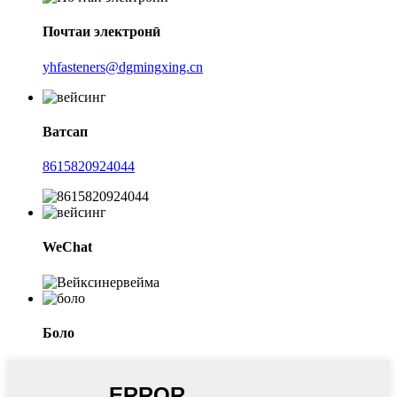
Почтаи электронӣ
yhfasteners@dgmingxing.cn
Ватсап
8615820924044
WeChat
Боло