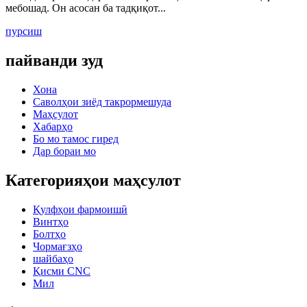
мебошад. Он асосан ба тадқиқот...
пурсиш
пайванди зуд
Хона
Саволҳои зиёд такрормешуда
Маҳсулот
Хабарҳо
Бо мо тамос гиред
Дар бораи мо
Категорияҳои маҳсулот
Қулфҳои фармоишӣ
Винтҳо
Болтҳо
Чормағзҳо
шайбаҳо
Қисми CNC
Мил