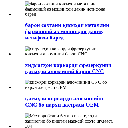
барои сохтани қисмҳои металлии
фармоишӣ аз мошинҳои дақиқ
истифода баред
хидматҳои коркарди фрезеркунии
қисмҳои алюминий барои CNC
қисмҳои коркарди алюминийи
CNC бо нархи дастраси OEM