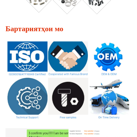
Бартариятҳои мо