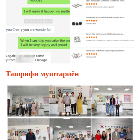
Ташрифи муштариён