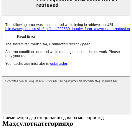
Паёми худро дар ин ҷо нависед ва ба мо фиристед
Маҳсулот
категорияҳо