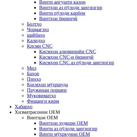
Винти ангушти калон
Винтҳои аз пӯлоди зангногир
Винти пӯлоди карбон
Винтҳои биринҷӣ
Болтҳо
Чормағзҳо
шайбаҳо
Калидҳо
Қисми CNC
Қисмҳои алюминийи CNC
Қисмҳои CNC-и биринҷӣ
Қисмҳои CNC аз пӯлоди зангногир
Мил
Баҳор
Пинҳо
Қисмҳои мӯҳршуда
Пружинаи поршен
Муқовиматҳо
Фишанги кирм
Хабарҳо
Хизматрасонии OEM
Винтҳои OEM
Винтҳои худкори OEM
Винти аз пӯлоди зангногир
Винти мӯҳркунии OEM