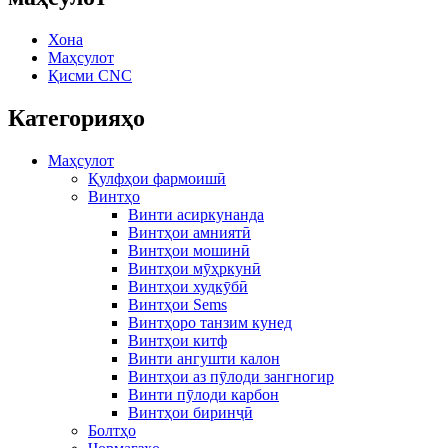
Хона
Маҳсулот
Қисми CNC
Категорияҳо
Маҳсулот
Қулфҳои фармоишӣ
Винтҳо
Винти асиркунанда
Винтҳои амниятӣ
Винтҳои мошинӣ
Винтҳои мӯҳркунӣ
Винтҳои худкӯбӣ
Винтҳои Sems
Винтҳоро танзим кунед
Винтҳои китф
Винти ангушти калон
Винтҳои аз пӯлоди зангногир
Винти пӯлоди карбон
Винтҳои биринҷӣ
Болтҳо