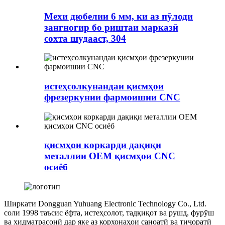
Мехи дюбелии 6 мм, ки аз пӯлоди
зангногир бо риштаи марказӣ
сохта шудааст, 304
истеҳсолкунандаи қисмҳои
фрезеркунии фармоишии CNC
қисмҳои коркарди дақиқи
металлии OEM қисмҳои CNC
осиёб
Ширкати Dongguan Yuhuang Electronic Technology Co., Ltd.
соли 1998 таъсис ёфта, истеҳсолот, тадқиқот ва рушд, фурӯш
ва хидматрасонӣ дар яке аз корхонаҳои саноатӣ ва тиҷоратӣ