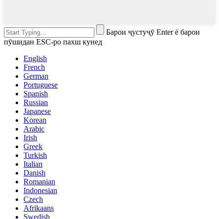
Барои ҷустуҷӯ Enter ё барои
пӯшидан ESC-ро пахш кунед
English
French
German
Portuguese
Spanish
Russian
Japanese
Korean
Arabic
Irish
Greek
Turkish
Italian
Danish
Romanian
Indonesian
Czech
Afrikaans
Swedish