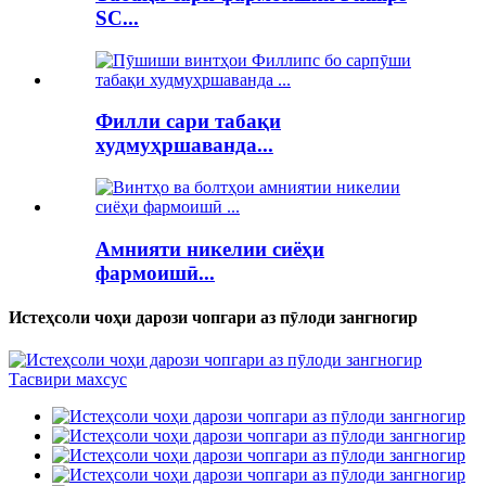
SC...
Филли сари табақи
худмуҳршаванда...
Амнияти никелии сиёҳи
фармоишӣ...
Истеҳсоли чоҳи дарози чопгари аз пӯлоди зангногир