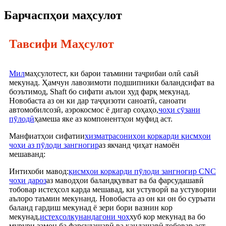
Барчаспҳои маҳсулот
Тавсифи Маҳсулот
Мил
маҳсулотест, ки барои таъмини таҷрибаи олӣ саъй
мекунад. Ҳамчун лавозимоти подшипники баландсифат ва
боэътимод, Shaft бо сифати аълои худ фарқ мекунад.
Новобаста аз он ки дар таҷҳизоти саноатӣ, саноати
автомобилсозӣ, аэрокосмос ё дигар соҳаҳо,
чоҳи сӯзани
пӯлодӣ
ҳамеша яке аз компонентҳои муфид аст.
Манфиатҳои сифатии
хизматрасониҳои коркарди қисмҳои
чоҳи аз пӯлоди зангногир
аз якчанд ҷиҳат намоён
мешаванд:
Интихоби мавод:
қисмҳои коркарди пӯлоди зангногир CNC
чоҳи дароз
аз маводҳои баландқувват ва ба фарсудашавӣ
тобовар истеҳсол карда мешавад, ки устуворӣ ва устувории
аълоро таъмин мекунанд. Новобаста аз он ки он бо суръати
баланд гардиш мекунад ё зери бори вазнин кор
мекунад,
истеҳсолкунандагони чоҳ
хуб кор мекунад ва бо
мурури замон ба фарсудашавӣ ва кандашавӣ тобовар аст.