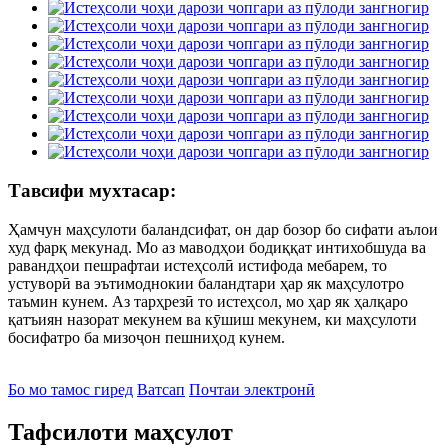
Тавсифи мухтасар:
Ҳамчун маҳсулоти баландсифат, он дар бозор бо сифати аълои
худ фарқ мекунад. Мо аз маводҳои бодиққат интихобшуда ва
равандҳои пешрафтаи истеҳсолӣ истифода мебарем, то
устуворӣ ва эътимоднокии баландтари ҳар як маҳсулотро
таъмин кунем. Аз тарҳрезӣ то истеҳсол, мо ҳар як ҳалқаро
қатъиян назорат мекунем ва кӯшиш мекунем, ки маҳсулоти
босифатро ба мизоҷон пешниҳод кунем.
Бо мо тамос гиред
Ватсап
Почтаи электронӣ
Тафсилоти маҳсулот