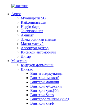
Ариза
Муоширати 5G
Кайҳоннавардӣ
Нерӯи барқ
Энергияи нав
Амният
Электроникаи маишӣ
Мағзи маслуӣ
Асбобҳои рӯзгор
Қисмҳои автомобилӣ
Дигар
Маҳсулот
Қулфҳои фармоишӣ
Винтҳо
Винти асиркунанда
Винтҳои амниятӣ
Винтҳои мошинӣ
Винтҳои мӯҳркунӣ
Винтҳои худкӯбӣ
Винтҳои Sems
Винтҳоро танзим кунед
Винтҳои китф