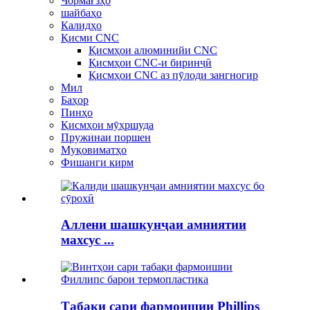
Чормағзҳо
шайбаҳо
Калидҳо
Қисми CNC
Қисмҳои алюминийи CNC
Қисмҳои CNC-и биринҷӣ
Қисмҳои CNC аз пӯлоди зангногир
Мил
Баҳор
Пинҳо
Қисмҳои мӯҳршуда
Пружинаи поршен
Муқовиматҳо
Фишанги кирм
Аллени шашкунҷаи амниятии
махсус ...
Табақи сари фармоишии Phillips