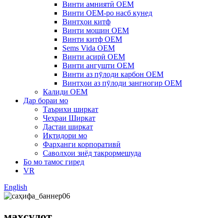
Винти амниятӣ OEM
Винти OEM-ро насб кунед
Винтҳои китф
Винти мошин OEM
Винти китф OEM
Sems Vida OEM
Винти асирӣ OEM
Винти ангушти OEM
Винти аз пӯлоди карбон OEM
Винтҳои аз пӯлоди зангногир OEM
Калиди OEM
Дар бораи мо
Таърихи ширкат
Чеҳраи Ширкат
Дастаи ширкат
Иқтидори мо
Фарҳанги корпоративӣ
Саволҳои зиёд такрормешуда
Бо мо тамос гиред
VR
English
маҳсулот