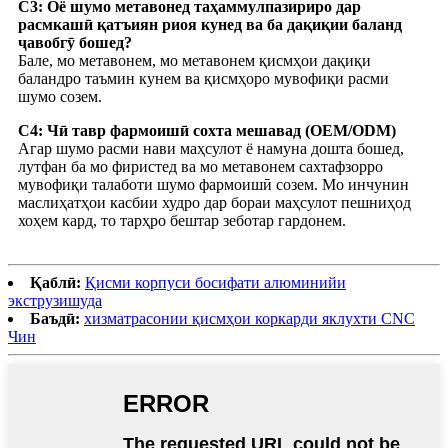
С3: Оё шумо метавонед таҳаммулпазириро дар
расмкашӣ қатъиян риоя кунед ва ба дақиқии баланд
ҷавобгӯ бошед?
Бале, мо метавонем, мо метавонем қисмҳои дақиқи
баландро таъмин кунем ва қисмҳоро мувофиқи расми
шумо созем.
С4: Чӣ тавр фармоишӣ сохта мешавад (OEM/ODM)
Агар шумо расми нави маҳсулот ё намуна дошта бошед,
лутфан ба мо фиристед ва мо метавонем сахтафзорро
мувофиқи талаботи шумо фармоишӣ созем. Мо инчунин
маслиҳатҳои касбии худро дар бораи маҳсулот пешниҳод
хоҳем кард, то тарҳро бештар зеботар гардонем.
Қаблӣ:
Қисми корпуси босифати алюминийи
экструзишуда
Баъдӣ:
хизматрасонии қисмҳои коркарди яклухти CNC
Чин