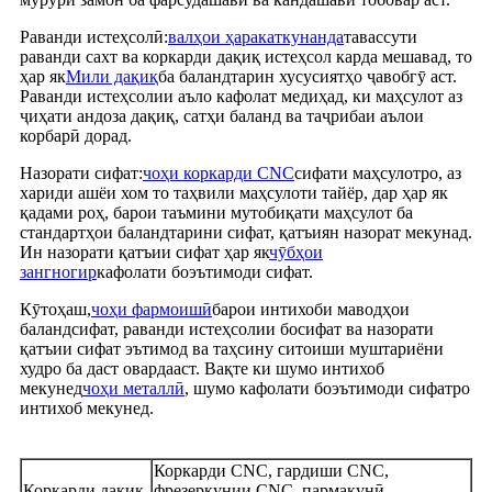
Раванди истеҳсолӣ:
валҳои ҳаракаткунанда
тавассути
раванди сахт ва коркарди дақиқ истеҳсол карда мешавад, то
ҳар як
Мили дақиқ
ба баландтарин хусусиятҳо ҷавобгӯ аст.
Раванди истеҳсолии аъло кафолат медиҳад, ки маҳсулот аз
ҷиҳати андоза дақиқ, сатҳи баланд ва таҷрибаи аълои
корбарӣ дорад.
Назорати сифат:
чоҳи коркарди CNC
сифати маҳсулотро, аз
хариди ашёи хом то таҳвили маҳсулоти тайёр, дар ҳар як
қадами роҳ, барои таъмини мутобиқати маҳсулот ба
стандартҳои баландтарини сифат, қатъиян назорат мекунад.
Ин назорати қатъии сифат ҳар як
чӯбҳои
зангногир
кафолати боэътимоди сифат.
Кӯтоҳаш,
чоҳи фармоишӣ
барои интихоби маводҳои
баландсифат, раванди истеҳсолии босифат ва назорати
қатъии сифат эътимод ва таҳсину ситоиши муштариёни
худро ба даст овардааст. Вақте ки шумо интихоб
мекунед
чоҳи металлӣ
, шумо кафолати боэътимоди сифатро
интихоб мекунед.
Коркарди CNC, гардиши CNC,
Коркарди дақиқ
фрезеркунии CNC, пармакунӣ,