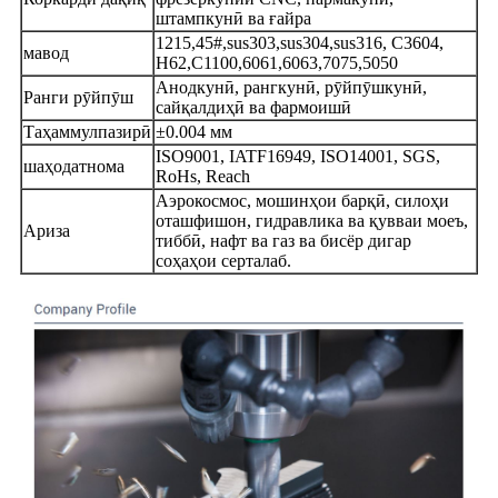
штампкунӣ ва ғайра
1215,45#,sus303,sus304,sus316, C3604,
мавод
H62,C1100,6061,6063,7075,5050
Анодкунӣ, рангкунӣ, рӯйпӯшкунӣ,
Ранги рӯйпӯш
сайқалдиҳӣ ва фармоишӣ
Таҳаммулпазирӣ
±0.004 мм
ISO9001, IATF16949, ISO14001, SGS,
шаҳодатнома
RoHs, Reach
Аэрокосмос, мошинҳои барқӣ, силоҳи
оташфишон, гидравлика ва қувваи моеъ,
Ариза
тиббӣ, нафт ва газ ва бисёр дигар
соҳаҳои серталаб.