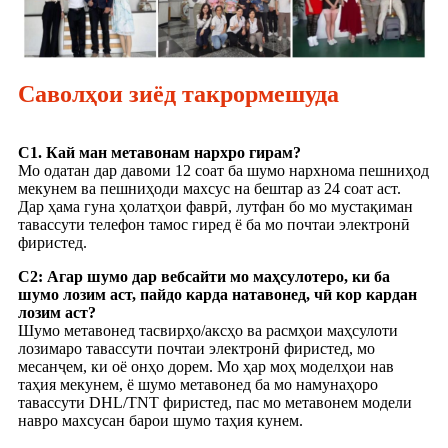
Саволҳои зиёд такрормешуда
С1. Кай ман метавонам нархро гирам?
Мо одатан дар давоми 12 соат ба шумо нархнома пешниҳод
мекунем ва пешниҳоди махсус на бештар аз 24 соат аст.
Дар ҳама гуна ҳолатҳои фаврӣ, лутфан бо мо мустақиман
тавассути телефон тамос гиред ё ба мо почтаи электронӣ
фиристед.
С2: Агар шумо дар вебсайти мо маҳсулотеро, ки ба
шумо лозим аст, пайдо карда натавонед, чӣ кор кардан
лозим аст?
Шумо метавонед тасвирҳо/аксҳо ва расмҳои маҳсулоти
лозимаро тавассути почтаи электронӣ фиристед, мо
месанҷем, ки оё онҳо дорем. Мо ҳар моҳ моделҳои нав
таҳия мекунем, ё шумо метавонед ба мо намунаҳоро
тавассути DHL/TNT фиристед, пас мо метавонем модели
навро махсусан барои шумо таҳия кунем.