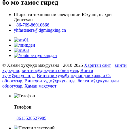
бо мо тамос гиред
Ширкати технологии электронии Юхуанг, шаҳри
Донггуан
+86-769-86910666
yhfasteners@dgmingxing.cn
© Ҳамаи ҳуқуқҳо маҳфузанд - 2010-2025
Харитаи сайт
-
винти
худкушӣ
,
винти мӯҳркунии обногузар
,
Винти
худмӯҳркунанда
,
Винтҳои худмӯҳркунандаи ҳалқаи O-
обногузар
,
Винтҳои худмӯҳркунанда
,
болти мӯҳркунандаи
обногузар
,
Ҳамаи маҳсулот
Телефон
+8613528527985